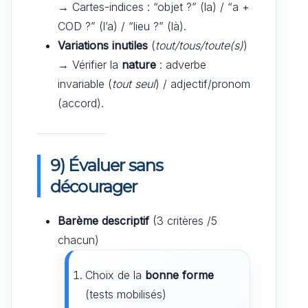
→ Cartes-indices : “objet ?” (la) / “a +
COD ?” (l’a) / “lieu ?” (là).
Variations inutiles
(
tout/tous/toute(s)
)
→ Vérifier la
nature
: adverbe
invariable (
tout seul
) / adjectif/pronom
(accord).
9) Évaluer sans
décourager
Barème descriptif
(3 critères /5
chacun)
Choix de la
bonne forme
(tests mobilisés)