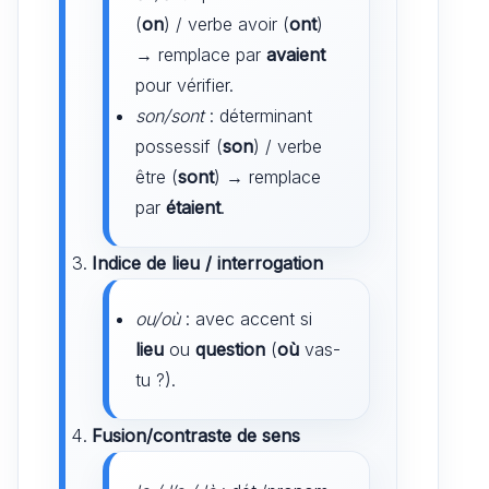
(
on
) / verbe avoir (
ont
)
→ remplace par
avaient
pour vérifier.
son/sont
: déterminant
possessif (
son
) / verbe
être (
sont
) → remplace
par
étaient
.
Indice de lieu / interrogation
ou/où
: avec accent si
lieu
ou
question
(
où
vas-
tu ?).
Fusion/contraste de sens