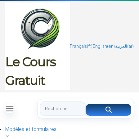
Passer
au
contenu
Français
(fr)
English
(en)
العربية
(ar)
Le Cours
Gratuit
Modèles et formulaires