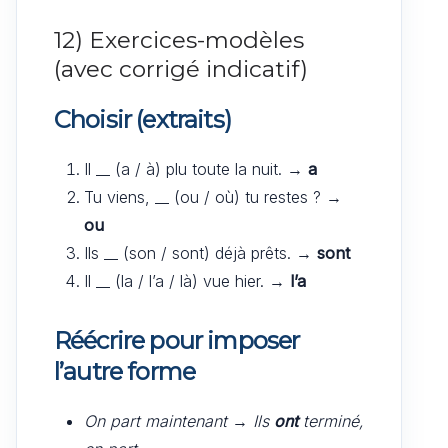
12) Exercices-modèles
(avec corrigé indicatif)
Choisir (extraits)
Il __ (a / à) plu toute la nuit. →
a
Tu viens, __ (ou / où) tu restes ? →
ou
Ils __ (son / sont) déjà prêts. →
sont
Il __ (la / l’a / là) vue hier. →
l’a
Réécrire pour imposer
l’autre forme
On part maintenant
→
Ils
ont
terminé,