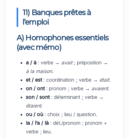
11) Banques prêtes à
l’emploi
A) Homophones essentiels
(avec mémo)
a / à
: verbe →
avait
; préposition →
à la maison
.
et / est
: coordination ; verbe →
était
.
on / ont
: pronom ; verbe →
avaient
.
son / sont
: déterminant ; verbe →
étaient
.
ou / où
: choix ; lieu / question.
la / l’a / là
: dét./pronom ; pronom +
verbe ; lieu.