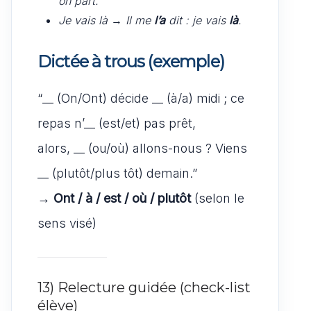
on part.
Je vais là
→
Il me
l’a
dit : je vais
là
.
Dictée à trous (exemple)
“__ (On/Ont) décide __ (à/a) midi ; ce
repas n’__ (est/et) pas prêt,
alors, __ (ou/où) allons-nous ? Viens
__ (plutôt/plus tôt) demain.”
→
Ont / à / est / où / plutôt
(selon le
sens visé)
13) Relecture guidée (check-list
élève)