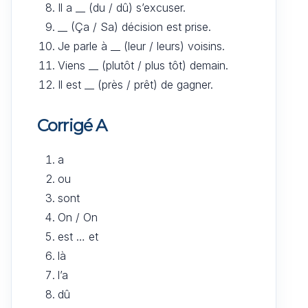
Il a __ (du / dû) s’excuser.
__ (Ça / Sa) décision est prise.
Je parle à __ (leur / leurs) voisins.
Viens __ (plutôt / plus tôt) demain.
Il est __ (près / prêt) de gagner.
Corrigé A
a
ou
sont
On / On
est … et
là
l’a
dû