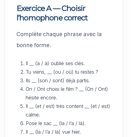
Exercice A — Choisir
l’homophone correct
Complète chaque phrase avec la
bonne forme.
Il __ (a / à) oublié ses clés.
Tu viens, __ (ou / où) tu restes ?
Ils __ (son / sont) déjà partis.
On / Ont choisi le film ? __ (On / Ont)
hésite encore.
Il __ (et / est) très content __ (et / est)
calme.
Pose le sac __ (la / l’a / là).
Il __ (la / l’a / là) vue hier.