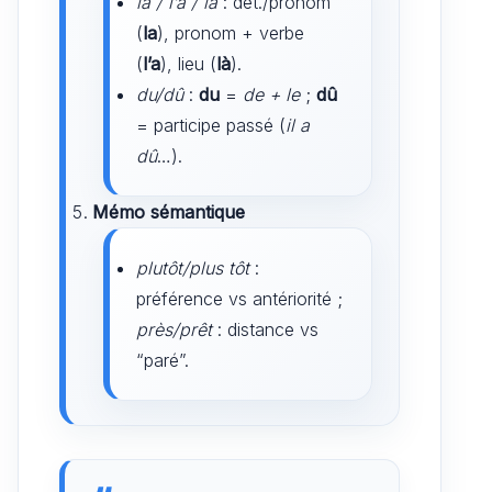
la / l’a / là
: dét./pronom
(
la
), pronom + verbe
(
l’a
), lieu (
là
).
du/dû
:
du
=
de + le
;
dû
= participe passé (
il a
dû
…).
Mémo sémantique
plutôt/plus tôt
:
préférence vs antériorité ;
près/prêt
: distance vs
“paré”.