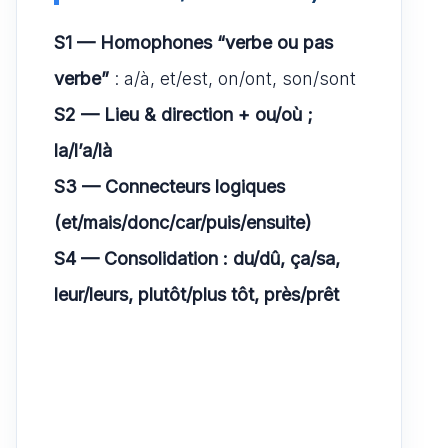
S1 — Homophones “verbe ou pas
verbe”
: a/à, et/est, on/ont, son/sont
S2 — Lieu & direction + ou/où ;
la/l’a/là
S3 — Connecteurs logiques
(et/mais/donc/car/puis/ensuite)
S4 — Consolidation : du/dû, ça/sa,
leur/leurs, plutôt/plus tôt, près/prêt