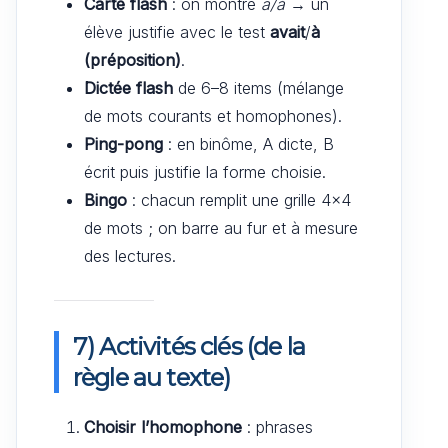
Carte flash
: on montre
a/à
→ un
élève justifie avec le test
avait
/
à
(préposition)
.
Dictée flash
de 6–8 items (mélange
de mots courants et homophones).
Ping-pong
: en binôme, A dicte, B
écrit puis justifie la forme choisie.
Bingo
: chacun remplit une grille 4×4
de mots ; on barre au fur et à mesure
des lectures.
7) Activités clés (de la
règle au texte)
Choisir l’homophone
: phrases