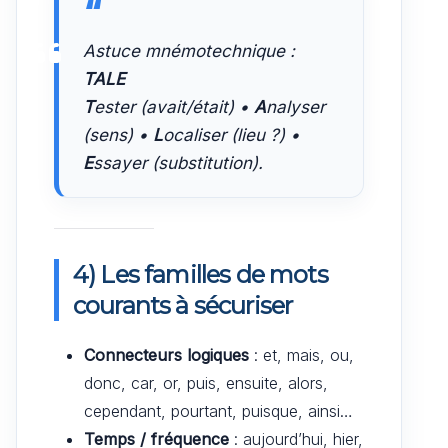
Astuce mnémotechnique :
TALE
T
ester (avait/était) •
A
nalyser
(sens) •
L
ocaliser (lieu ?) •
E
ssayer (substitution).
4) Les familles de mots
courants à sécuriser
Connecteurs logiques
: et, mais, ou,
donc, car, or, puis, ensuite, alors,
cependant, pourtant, puisque, ainsi…
Temps / fréquence
: aujourd’hui, hier,