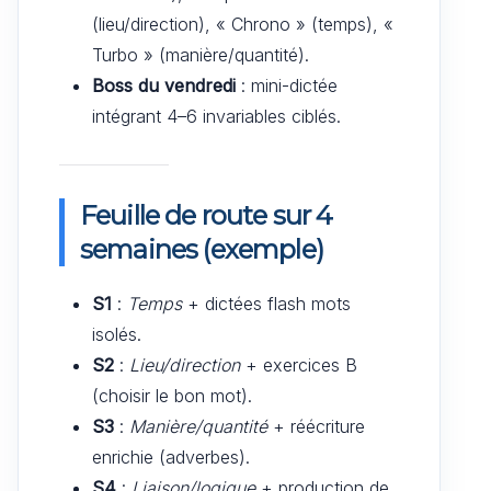
(lieu/direction), « Chrono » (temps), «
Turbo » (manière/quantité).
Boss du vendredi
: mini-dictée
intégrant 4–6 invariables ciblés.
Feuille de route sur 4
semaines (exemple)
S1
:
Temps
+ dictées flash mots
isolés.
S2
:
Lieu/direction
+ exercices B
(choisir le bon mot).
S3
:
Manière/quantité
+ réécriture
enrichie (adverbes).
S4
:
Liaison/logique
+ production de