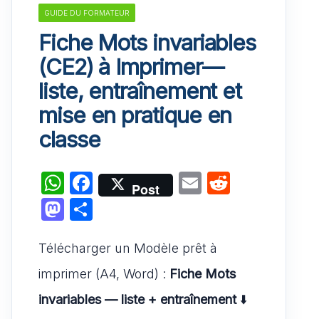
GUIDE DU FORMATEUR
Fiche Mots invariables
(CE2) à Imprimer—
liste, entraînement et
mise en pratique en
classe
W
F
E
R
Post
h
a
m
e
M
P
at
c
ai
d
a
ar
s
e
l
di
Télécharger un Modèle prêt à
st
ta
A
b
t
o
g
imprimer (A4, Word) :
Fiche Mots
p
o
d
er
invariables — liste + entraînement
⬇️