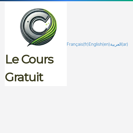
Passer
au
contenu
Français
(fr)
English
(en)
العربية
(ar)
Le Cours
Gratuit