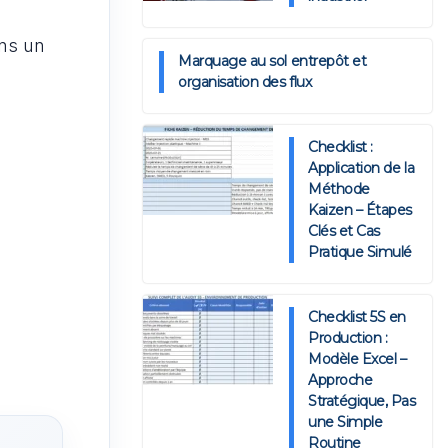
ns un
Marquage au sol entrepôt et
organisation des flux
Checklist :
Application de la
Méthode
Kaizen – Étapes
Clés et Cas
Pratique Simulé
Checklist 5S en
Production :
Modèle Excel –
Approche
Stratégique, Pas
une Simple
Routine