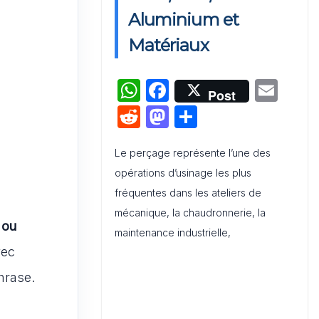
Activation de Marque : Mise en
Aluminium et
Œuvre et Modèle de Feuille de
Matériaux
Route
W
F
E
Audit de Communication
Post
Interne et Externe : Canevas
h
a
m
R
M
P
Word
at
c
ai
e
a
ar
s
e
l
Le perçage représente l’une des
d
st
ta
opérations d’usinage les plus
A
b
di
o
g
fréquentes dans les ateliers de
p
o
t
d
er
mécanique, la chaudronnerie, la
p
o
o
 ou
maintenance industrielle,
k
n
vec
hrase.