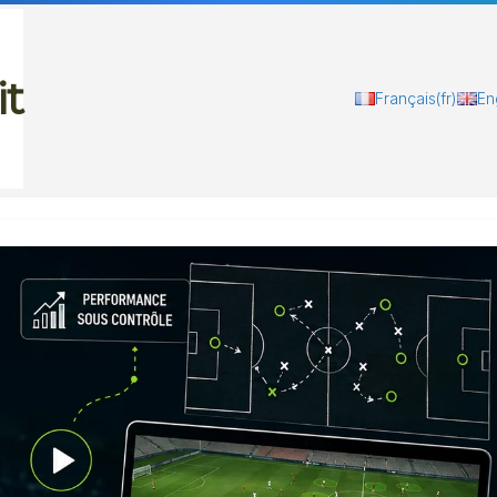
it
Français
(fr)
En