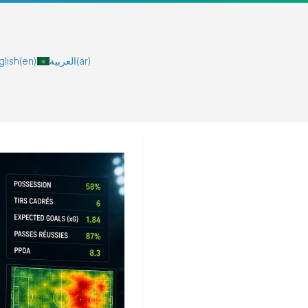
glish
(en)
العربية
(ar)