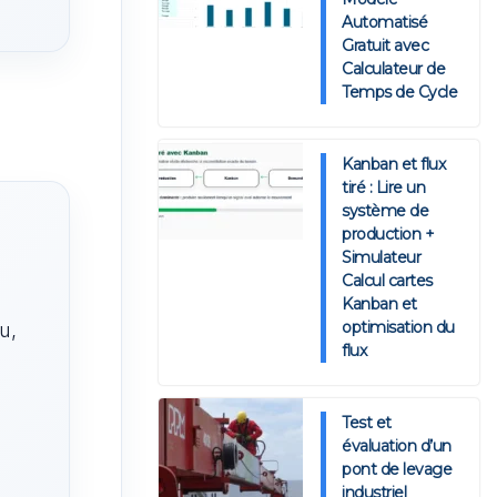
Automatisé
Gratuit avec
Calculateur de
Temps de Cycle
Kanban et flux
tiré : Lire un
système de
production +
Simulateur
Calcul cartes
Kanban et
optimisation du
u,
flux
Test et
évaluation d’un
pont de levage
industriel