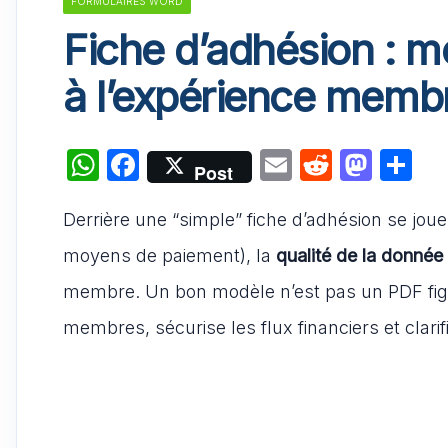
FORMULAIRES WORD
Fiche d’adhésion : m
à l’expérience memb
W
F
E
R
M
P
Post
h
a
m
e
a
ar
Derrière une “simple” fiche d’adhésion se joue 
at
c
ai
d
st
ta
s
e
l
di
o
g
moyens de paiement), la
qualité de la donnée
A
b
t
d
er
membre. Un bon modèle n’est pas un PDF figé
p
o
o
membres, sécurise les flux financiers et clarifi
p
o
n
k