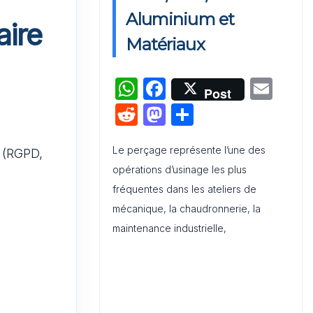
Activation de Marque : Mise en
Aluminium et
aire
Œuvre et Modèle de Feuille de
Matériaux
Route
W
F
E
Audit de Communication
Post
Interne et Externe : Canevas
h
a
m
R
M
P
Word
at
c
ai
e
a
ar
s
e
l
Le perçage représente l’une des
d
st
ta
(RGPD,
opérations d’usinage les plus
A
b
di
o
g
u
fréquentes dans les ateliers de
p
o
t
d
er
mécanique, la chaudronnerie, la
p
o
o
maintenance industrielle,
k
n