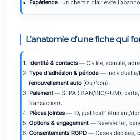
Expérience
: un chemin clair évite l’abandon
L’anatomie d’une fiche qui f
Identité & contacts
— Civilité, identité, ad
Type d’adhésion & période
— Individuelle/f
renouvellement auto
(Oui/Non).
Paiement
— SEPA (IBAN/BIC/RUM), carte,
transaction).
Pièces jointes
— ID, justificatif étudiant/do
Options & engagement
— Newsletter, bénév
Consentements RGPD
— Cases dédiées, 