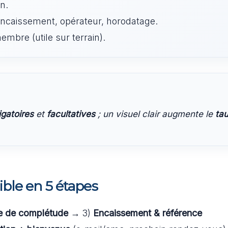
n.
ncaissement, opérateur, horodatage.
bre (utile sur terrain).
igatoires
et
facultatives
; un visuel clair augmente le
ta
cible en 5 étapes
e de complétude
→ 3)
Encaissement & référence