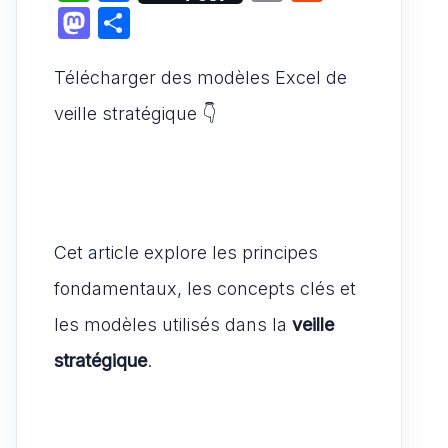
h
a
m
e
M
P
at
c
ai
d
a
ar
s
e
l
di
Télécharger des modèles Excel de
st
ta
A
b
t
o
g
veille stratégique 👇
p
o
d
er
p
o
o
k
n
Cet article explore les principes
fondamentaux, les concepts clés et
les modèles utilisés dans la
veille
stratégique
.