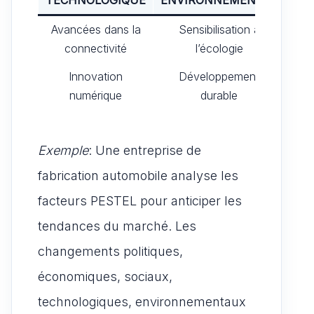
Avancées dans la
Sensibilisation à
Rég
connectivité
l’écologie
s
Innovation
Développement
N
numérique
durable
Exemple
: Une entreprise de
fabrication automobile analyse les
facteurs PESTEL pour anticiper les
tendances du marché. Les
changements politiques,
économiques, sociaux,
technologiques, environnementaux