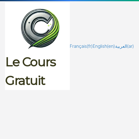
Passer
au
contenu
Français
(fr)
English
(en)
العربية
(ar)
Le Cours
Gratuit