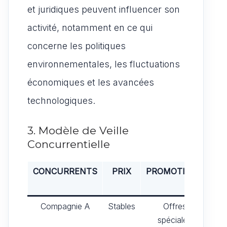
et juridiques peuvent influencer son
activité, notamment en ce qui
concerne les politiques
environnementales, les fluctuations
économiques et les avancées
technologiques.
3. Modèle de Veille
Concurrentielle
CONCURRENTS
PRIX
PROMOTIONS
NO
PR
Compagnie A
Stables
Offres
L
spéciales
p