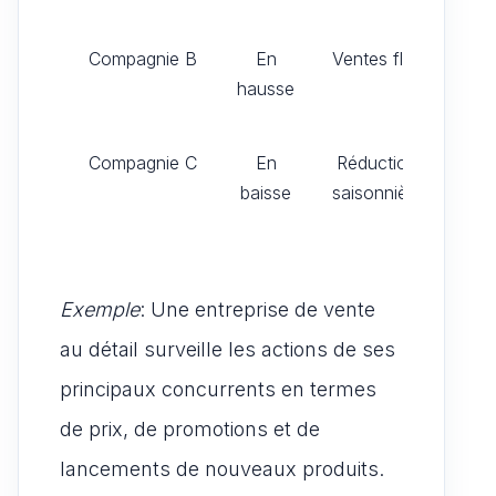
él
Compagnie B
En
Ventes flash
G
hausse
p
re
Compagnie C
En
Réductions
N
baisse
saisonnières
ap
Exemple
: Une entreprise de vente
au détail surveille les actions de ses
principaux concurrents en termes
de prix, de promotions et de
lancements de nouveaux produits.