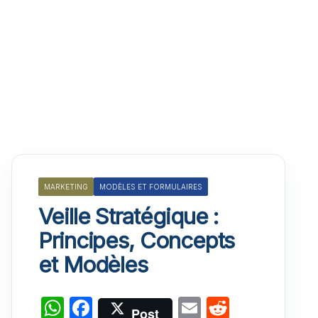
MARKETING
MODÈLES ET FORMULAIRES
Veille Stratégique :
Principes, Concepts
et Modèles
W
F
E
R
Post