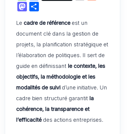
h
a
m
e
M
P
at
c
ai
d
a
ar
s
e
l
di
Le
cadre de référence
st
ta
est un
A
b
t
o
g
document clé dans la gestion de
p
o
d
er
projets, la planification stratégique et
p
o
o
l’élaboration de politiques. Il sert de
k
n
guide en définissant
le contexte, les
objectifs, la méthodologie et les
modalités de suivi
d’une initiative. Un
cadre bien structuré garantit
la
cohérence, la transparence et
l’efficacité
des actions entreprises.