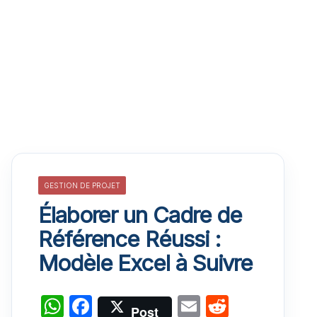
GESTION DE PROJET
Élaborer un Cadre de
Référence Réussi :
Modèle Excel à Suivre
W
F
E
R
Post