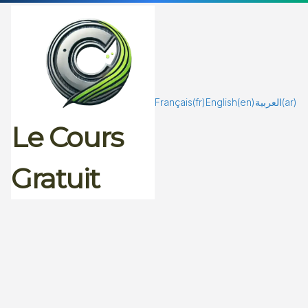
Passer
au
contenu
Français
(fr)
English
(en)
العربية
(ar)
Le Cours
Gratuit