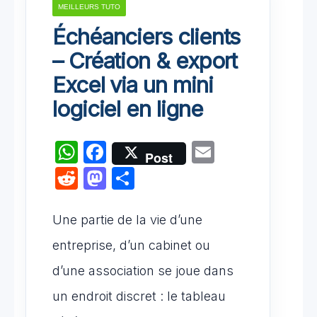
MEILLEURS TUTO
Échéanciers clients
– Création & export
Excel via un mini
logiciel en ligne
W
F
E
Post
h
a
m
R
M
P
at
c
ail
e
a
ar
s
e
d
st
ta
Une partie de la vie d’une
A
b
di
o
g
entreprise, d’un cabinet ou
p
o
t
d
er
d’une association se joue dans
p
o
o
un endroit discret : le tableau
k
n