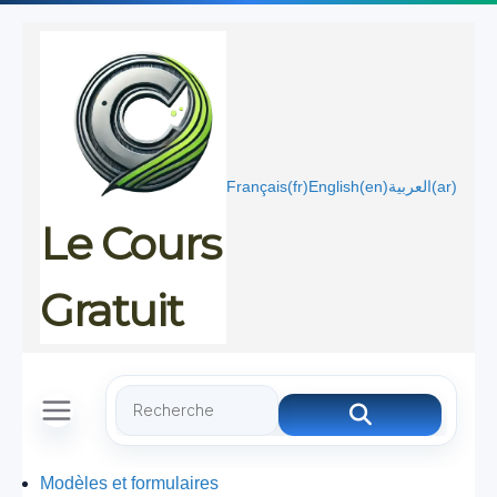
Passer
au
contenu
Français
(fr)
English
(en)
العربية
(ar)
Le Cours
Gratuit
Modèles et formulaires