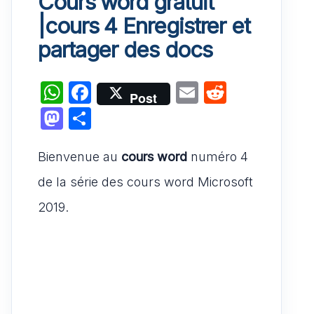
Cours word gratuit
|cours 4 Enregistrer et
partager des docs
W
F
E
R
Post
h
a
m
e
M
P
at
c
ai
d
a
ar
s
e
l
di
Bienvenue au
st
ta
cours word
numéro 4
A
b
t
o
g
de la série des cours word Microsoft
p
o
d
er
2019.
p
o
o
k
n