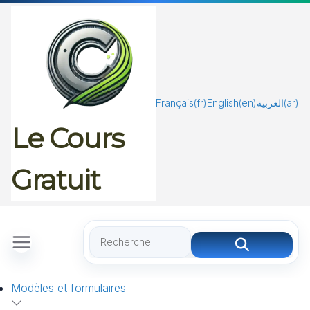
Passer
au
contenu
Français
(fr)
English
(en)
العربية
(ar)
Le Cours
Gratuit
Modèles et formulaires