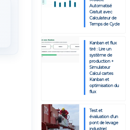
Automatisé
Gratuit avec
Calculateur de
Temps de Cycle
Kanban et flux
tiré : Lire un
système de
production +
Simulateur
Calcul cartes
Kanban et
optimisation du
flux
Test et
évaluation d’un
pont de levage
industriel