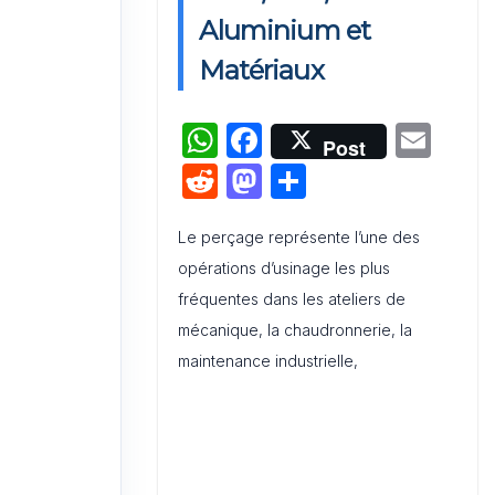
Activation de Marque : Mise en
Aluminium et
Œuvre et Modèle de Feuille de
Matériaux
Route
W
F
E
Audit de Communication
Post
Interne et Externe : Canevas
h
a
m
R
M
P
Word
at
c
ai
e
a
ar
s
e
l
Le perçage représente l’une des
d
st
ta
opérations d’usinage les plus
A
b
di
o
g
fréquentes dans les ateliers de
p
o
t
d
er
mécanique, la chaudronnerie, la
p
o
o
maintenance industrielle,
k
n