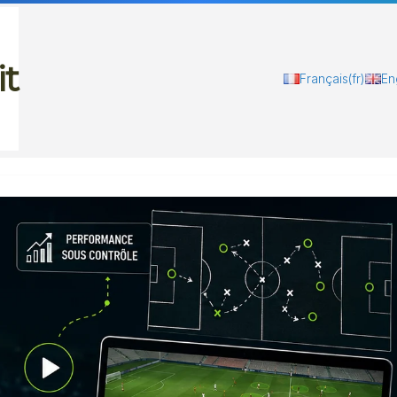
it
Français
(fr)
En