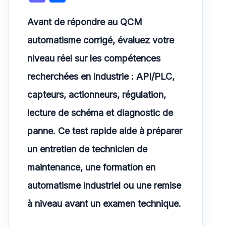
at
c
ai
d
a
ar
s
e
l
di
Avant de répondre au QCM
st
ta
A
b
t
o
g
automatisme corrigé, évaluez votre
p
o
d
er
niveau réel sur les compétences
p
o
o
recherchées en industrie : API/PLC,
k
n
capteurs, actionneurs, régulation,
lecture de schéma et diagnostic de
panne. Ce test rapide aide à préparer
un entretien de technicien de
maintenance, une formation en
automatisme industriel ou une remise
à niveau avant un examen technique.