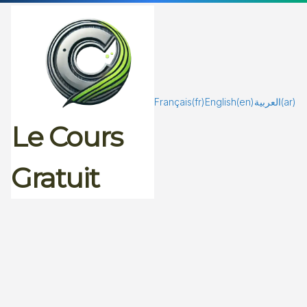
Passer
au
contenu
Français
(fr)
English
(en)
العربية
(ar)
Le Cours
Gratuit