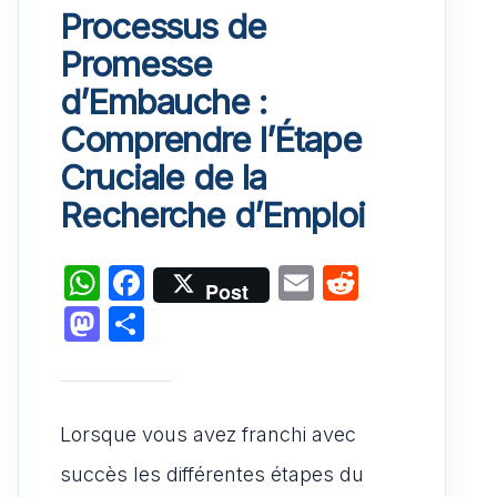
Processus de
Promesse
d’Embauche :
Comprendre l’Étape
Cruciale de la
Recherche d’Emploi
W
F
E
R
Post
h
a
m
e
M
P
at
c
ai
d
a
ar
s
e
l
di
st
ta
A
b
t
o
g
Lorsque vous avez franchi avec
p
o
d
er
succès les différentes étapes du
p
o