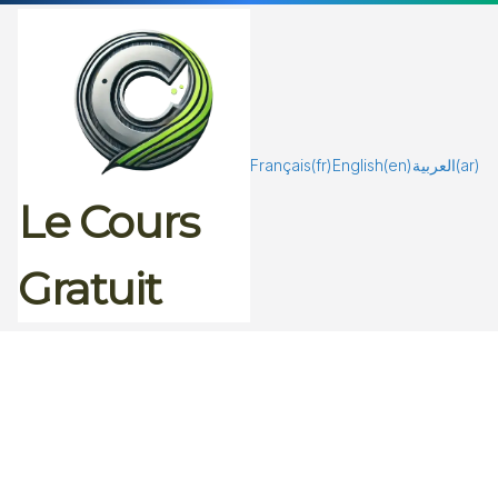
Passer
au
contenu
Français
(fr)
English
(en)
العربية
(ar)
Le Cours
Gratuit