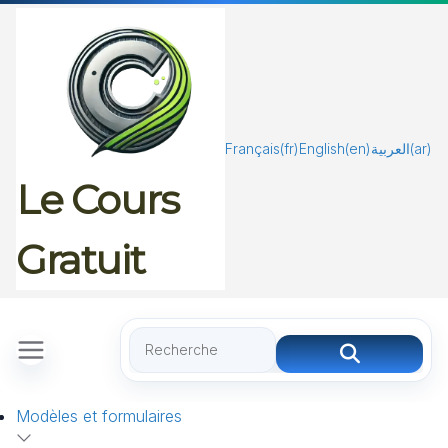
Passer
au
contenu
Français
(fr)
English
(en)
العربية
(ar)
Le Cours
Gratuit
Modèles et formulaires