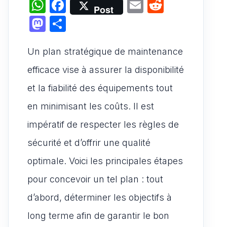
W
F
E
R
Post
h
a
m
e
M
P
at
c
ai
d
a
ar
s
e
l
di
Un plan stratégique de maintenance
st
ta
A
b
t
o
g
efficace vise à assurer la disponibilité
p
o
d
er
et la fiabilité des équipements tout
p
o
o
en minimisant les coûts. Il est
k
n
impératif de respecter les règles de
sécurité et d’offrir une qualité
optimale. Voici les principales étapes
pour concevoir un tel plan : tout
d’abord, déterminer les objectifs à
long terme afin de garantir le bon