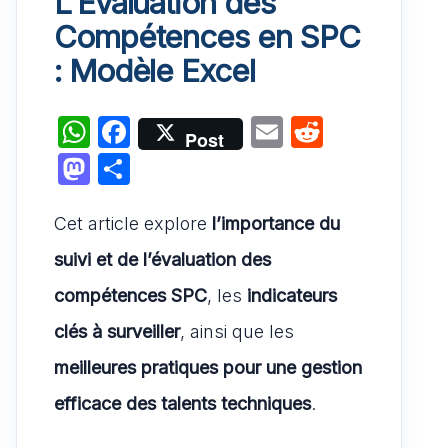
L’Évaluation des
Compétences en SPC
: Modèle Excel
W
F
E
R
Post
h
a
m
e
M
P
at
c
ai
d
a
ar
s
e
l
di
Cet article explore
st
ta
l’importance du
A
b
t
o
g
suivi et de l’évaluation des
p
o
d
er
compétences SPC
, les
indicateurs
p
o
o
clés à surveiller
, ainsi que les
k
n
meilleures pratiques pour une gestion
efficace des talents techniques
.