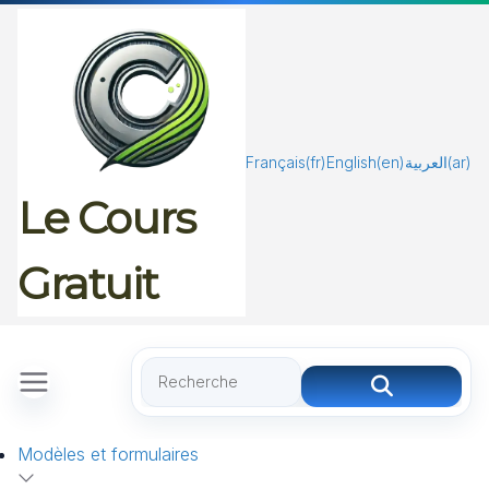
Passer
au
contenu
Français
(fr)
English
(en)
العربية
(ar)
Le Cours
Gratuit
Modèles et formulaires