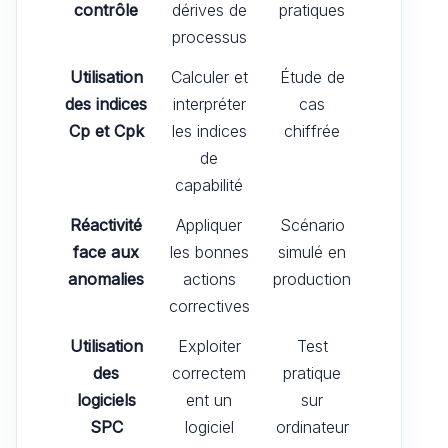
contrôle
dérives de
pratiques
processus
Utilisation
Calculer et
Étude de
des indices
interpréter
cas
Cp et Cpk
les indices
chiffrée
de
capabilité
Réactivité
Appliquer
Scénario
face aux
les bonnes
simulé en
anomalies
actions
production
correctives
Utilisation
Exploiter
Test
des
correctem
pratique
logiciels
ent un
sur
SPC
logiciel
ordinateur