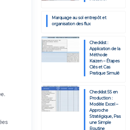
Marquage au sol entrepôt et
organisation des flux
Checklist :
Application de la
Méthode
Kaizen – Étapes
Clés et Cas
Pratique Simulé
Checklist 5S en
ée.
Production :
Modèle Excel –
Approche
Stratégique, Pas
sées
une Simple
Routine