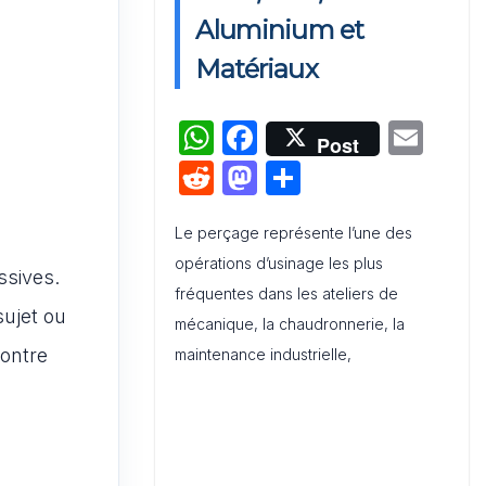
Activation de Marque : Mise en
Aluminium et
Œuvre et Modèle de Feuille de
Matériaux
Route
W
F
E
Audit de Communication
Post
Interne et Externe : Canevas
h
a
m
R
M
P
Word
at
c
ai
e
a
ar
s
e
l
Le perçage représente l’une des
d
st
ta
opérations d’usinage les plus
A
b
di
o
g
ssives.
fréquentes dans les ateliers de
p
o
t
d
er
sujet ou
mécanique, la chaudronnerie, la
p
o
o
contre
maintenance industrielle,
k
n