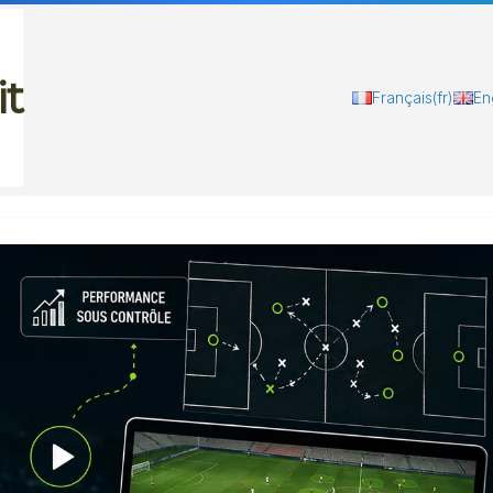
it
Français
(fr)
En