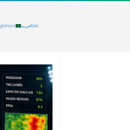
glish
(en)
العربية
(ar)