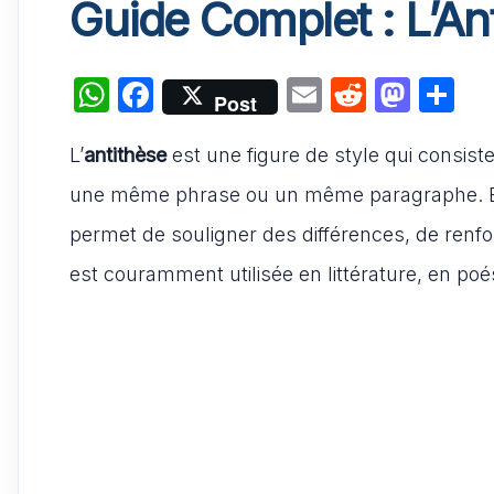
Guide Complet : L’Ant
W
F
E
R
M
P
Post
h
a
m
e
a
ar
L’
antithèse
at
c
est une figure de style qui consis
ai
d
st
ta
s
e
l
di
o
g
une même phrase ou un même paragraphe. En 
A
b
t
d
er
permet de souligner des différences, de renfo
p
o
o
est couramment utilisée en littérature, en poé
p
o
n
k