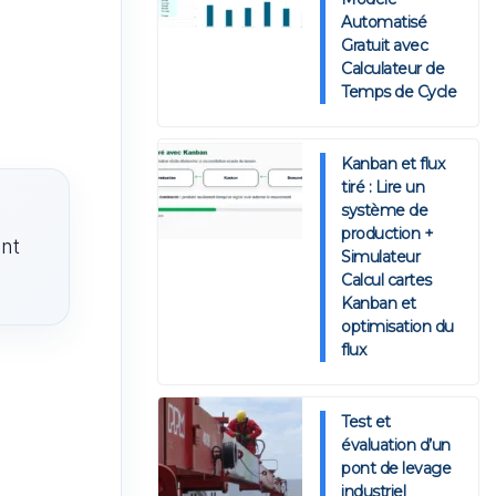
Automatisé
Gratuit avec
Calculateur de
Temps de Cycle
Kanban et flux
tiré : Lire un
système de
production +
ent
Simulateur
Calcul cartes
Kanban et
optimisation du
flux
Test et
évaluation d’un
pont de levage
industriel