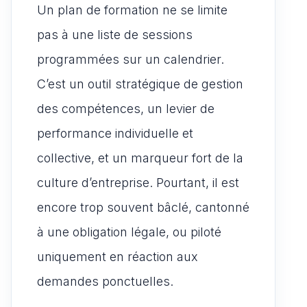
A
b
t
o
g
Un plan de formation ne se limite
p
o
d
er
pas à une liste de sessions
p
o
o
programmées sur un calendrier.
k
n
C’est un outil stratégique de gestion
des compétences, un levier de
performance individuelle et
collective, et un marqueur fort de la
culture d’entreprise. Pourtant, il est
encore trop souvent bâclé, cantonné
à une obligation légale, ou piloté
uniquement en réaction aux
demandes ponctuelles.