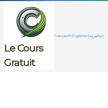
Passer
au
contenu
Français
(fr)
English
(en)
العربية
(ar)
Le Cours
Gratuit