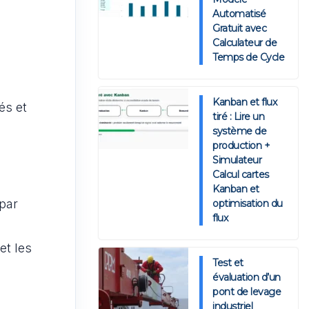
Automatisé
Gratuit avec
Calculateur de
Temps de Cycle
Kanban et flux
és et
tiré : Lire un
système de
production +
Simulateur
Calcul cartes
Kanban et
(par
optimisation du
flux
et les
Test et
évaluation d’un
pont de levage
industriel