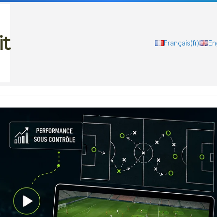
it
Français
(fr)
En