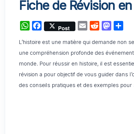
Fiche de Révision en 
W
F
E
R
M
P
Post
h
a
m
e
a
ar
L’histoire est une matière qui demande non se
at
c
ai
d
st
ta
s
e
l
di
o
g
une compréhension profonde des événements,
A
b
t
d
er
monde. Pour réussir en histoire, il est essenti
p
o
o
révision a pour objectif de vous guider dans l’
p
o
n
des conseils pratiques et des exemples pour
k