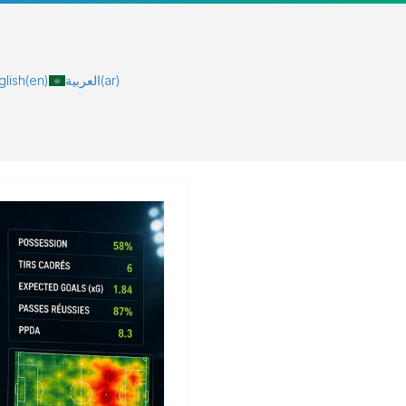
glish
(en)
العربية
(ar)