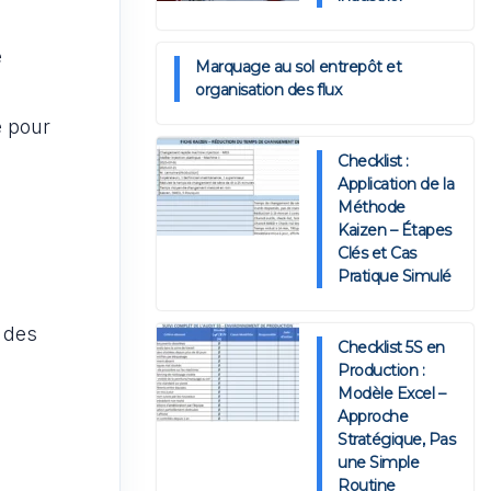
e
Marquage au sol entrepôt et
organisation des flux
e pour
Checklist :
Application de la
Méthode
Kaizen – Étapes
Clés et Cas
Pratique Simulé
n des
Checklist 5S en
Production :
Modèle Excel –
Approche
Stratégique, Pas
une Simple
Routine