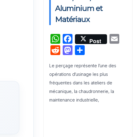
Activation de Marque : Mise en
Aluminium et
Œuvre et Modèle de Feuille de
Matériaux
Route
W
F
E
Audit de Communication
Post
Interne et Externe : Canevas
h
a
m
R
M
P
Word
at
c
ai
e
a
ar
s
e
l
Le perçage représente l’une des
d
st
ta
opérations d’usinage les plus
A
b
di
o
g
fréquentes dans les ateliers de
p
o
t
d
er
mécanique, la chaudronnerie, la
p
o
o
maintenance industrielle,
k
n