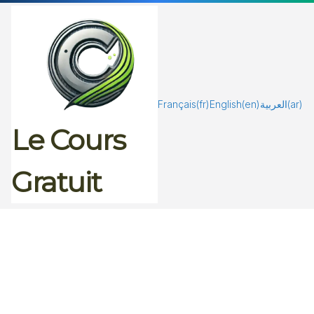
Passer
au
contenu
Français
(fr)
English
(en)
العربية
(ar)
Le Cours
Gratuit