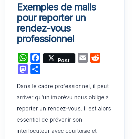
Exemples de mails
pour reporter un
rendez-vous
professionnel
W
F
E
R
Post
h
a
m
e
M
P
at
c
ai
d
a
ar
s
e
l
di
Dans le cadre professionnel, il peut
st
ta
A
b
t
o
g
arriver qu’un imprévu nous oblige à
p
o
d
er
reporter un rendez-vous. Il est alors
p
o
o
essentiel de prévenir son
k
n
interlocuteur avec courtoisie et