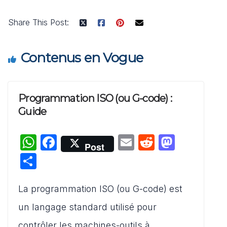
Share This Post:
Contenus en Vogue
Programmation ISO (ou G-code) :
Guide
W
F
E
R
M
Post
h
a
m
e
a
P
at
c
ai
d
st
ar
s
e
l
di
o
La programmation ISO (ou G-code) est
ta
A
b
t
d
g
un langage standard utilisé pour
p
o
o
er
contrôler les machines-outils à