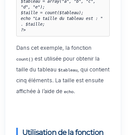
$tableau = array("a", "b", "c", 
"d", "e");

$taille = count($tableau);

echo "La taille du tableau est : " 
. $taille;

?>
Dans cet exemple, la fonction
est utilisée pour obtenir la
count()
taille du tableau
, qui contient
$tableau
cinq éléments. La taille est ensuite
affichée à l’aide de
.
echo
Utilisation de la fonction