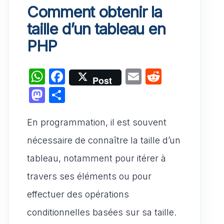
Comment obtenir la
taille d’un tableau en
PHP
W
F
E
R
Post
h
a
m
e
M
P
at
c
ai
d
a
ar
s
e
l
di
En programmation, il est souvent
st
ta
A
b
t
o
g
nécessaire de connaître la taille d’un
p
o
d
er
tableau, notamment pour itérer à
p
o
o
travers ses éléments ou pour
k
n
effectuer des opérations
conditionnelles basées sur sa taille.