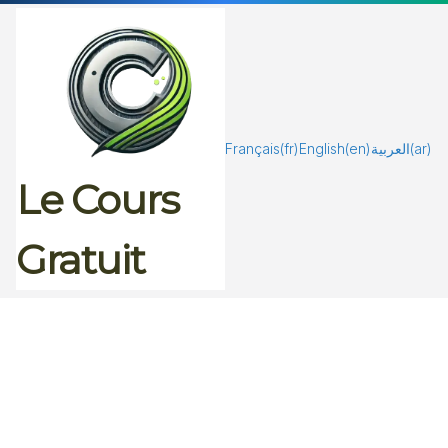
Passer
au
contenu
Français
(fr)
English
(en)
العربية
(ar)
Le Cours
Gratuit