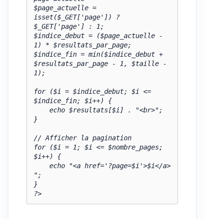
$page_actuelle = 
isset($_GET['page']) ? 
$_GET['page'] : 1;

$indice_debut = ($page_actuelle - 
1) * $resultats_par_page;

$indice_fin = min($indice_debut + 
$resultats_par_page - 1, $taille - 
1);

for ($i = $indice_debut; $i <= 
$indice_fin; $i++) {

    echo $resultats[$i] . "<br>";

}

// Afficher la pagination

for ($i = 1; $i <= $nombre_pages; 
$i++) {

    echo "<a href='?page=$i'>$i</a> 
";

}

?>