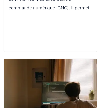
p
o
n
commande numérique (CNC). Il permet
k