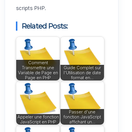
scripts PHP.
Related Posts:
Comment
Transmettre une
Guide Complet sur
Variable de Page en
l'Utilisation de date
Page en PHP
format en…
Passer d'une
Appeler une fonction
fonction JavaScript
JavaScript en PHP
affichant un…