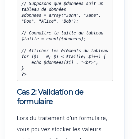
// Supposons que $donnees soit un 
tableau de données

$donnees = array("John", "Jane", 
"Doe", "Alice", "Bob");

// Connaître la taille du tableau

$taille = count($donnees);

// Afficher les éléments du tableau

for ($i = 0; $i < $taille; $i++) {

    echo $donnees[$i] . "<br>";

}

?>
Cas 2: Validation de
formulaire
Lors du traitement d’un formulaire,
vous pouvez stocker les valeurs