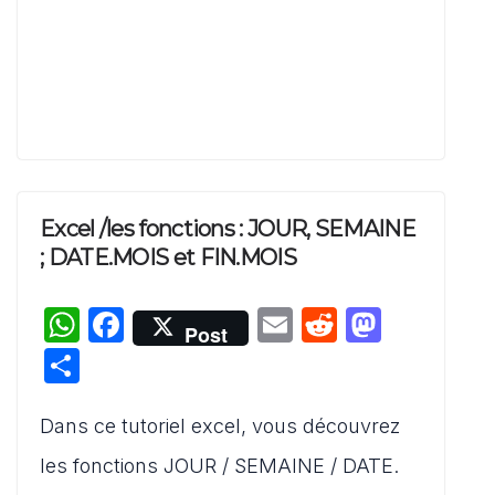
Excel /les fonctions : JOUR, SEMAINE
; DATE.MOIS et FIN.MOIS
W
F
E
R
M
Post
h
a
m
e
a
P
at
c
ai
d
st
ar
s
e
l
di
o
Dans ce tutoriel excel, vous découvrez
ta
A
b
t
d
g
les fonctions JOUR / SEMAINE / DATE.