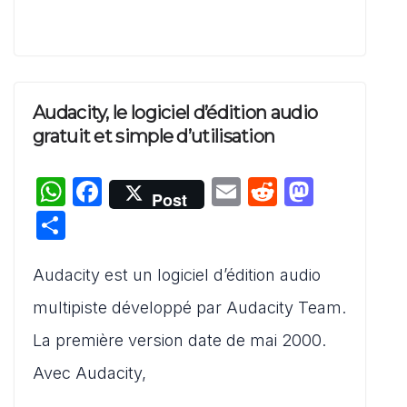
Audacity, le logiciel d’édition audio
gratuit et simple d’utilisation
W
F
E
R
M
Post
h
a
m
e
a
P
at
c
ai
d
st
ar
s
e
l
di
o
Audacity est un logiciel d’édition audio
ta
A
b
t
d
g
multipiste développé par Audacity Team.
p
o
o
er
La première version date de mai 2000.
p
o
n
Avec Audacity,
k