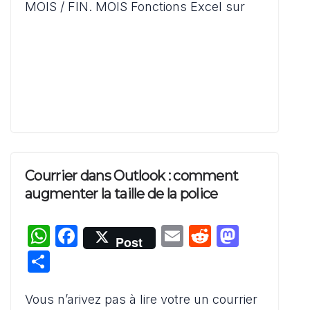
p
o
o
er
MOIS / FIN. MOIS Fonctions Excel sur
p
o
n
k
Courrier dans Outlook : comment
augmenter la taille de la police
W
F
E
R
M
Post
h
a
m
e
a
P
at
c
ai
d
st
ar
s
e
l
di
o
Vous n’arivez pas à lire votre un courrier
ta