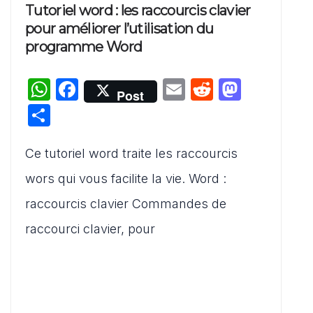
Tutoriel word : les raccourcis clavier
pour améliorer l’utilisation du
programme Word
W
F
E
R
M
Post
h
a
m
e
a
P
at
c
ai
d
st
ar
s
e
l
di
o
Ce tutoriel word traite les raccourcis
ta
A
b
t
d
g
wors qui vous facilite la vie. Word :
p
o
o
er
raccourcis clavier Commandes de
p
o
n
raccourci clavier, pour
k