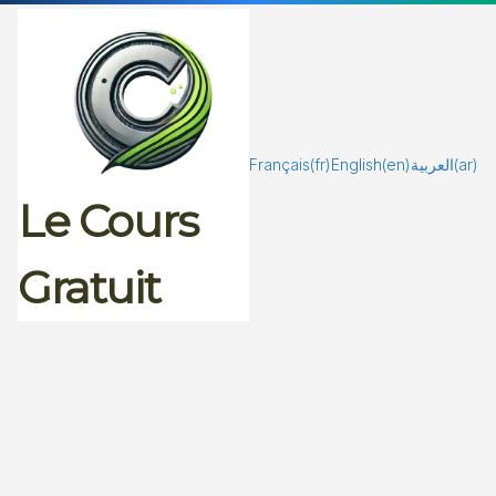
Passer
au
contenu
Français
(fr)
English
(en)
العربية
(ar)
Le Cours
Gratuit