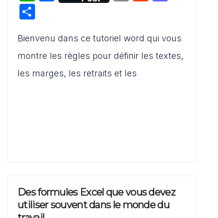
h
a
m
e
a
P
at
c
ai
d
st
ar
s
e
l
di
o
Bienvenu dans ce tutoriel word qui vous
ta
A
b
t
d
g
montre les règles pour définir les textes,
p
o
o
er
les marges, les retraits et les
p
o
n
k
Des formules Excel que vous devez
utiliser souvent dans le monde du
travail