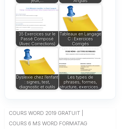
jeux,…
Anglais
35 Exercices sur le
Tableaux en Langage
Passé Composé
C : Exercices
(Avec Corrections)
Corrigés
Dyslexie chez l’enfant
Les types de
: signes, test,
phrases, formes,
diagnostic et outils
structure, exercices…
COURS WORD 2019 GRATUIT |
COURS 6 MS WORD FORMATAG