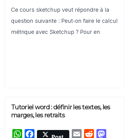
at
c
ai
d
st
ar
s
e
l
di
o
Ce cours sketchup veut répondre à la
ta
A
b
t
d
g
question suivante : Peut-on faire le calcul
p
o
o
er
métrique avec Sketchup ? Pour en
p
o
n
k
Tutoriel word : définir les textes, les
marges, les retraits
W
F
E
R
M
Post