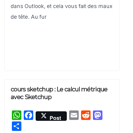
A
b
t
d
g
dans Outlook, et cela vous fait des maux
p
o
o
er
de tête. Au fur
p
o
n
k
cours sketchup : Le calcul métrique
avec Sketchup
W
F
E
R
M
Post
h
a
m
e
a
P