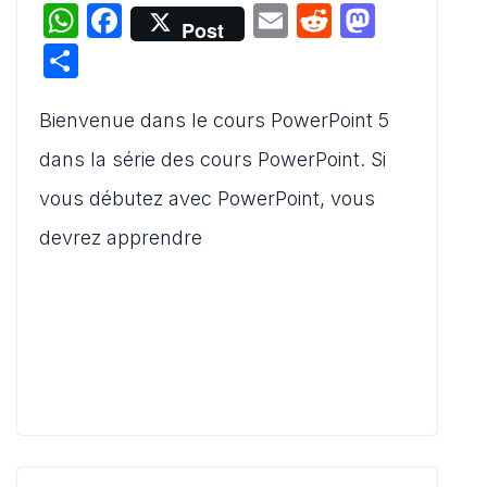
W
F
E
R
M
Post
h
a
m
e
a
P
at
c
ai
d
st
ar
s
e
l
di
o
Bienvenue dans le cours PowerPoint 5
ta
A
b
t
d
g
dans la série des cours PowerPoint. Si
p
o
o
er
vous débutez avec PowerPoint, vous
p
o
n
devrez apprendre
k