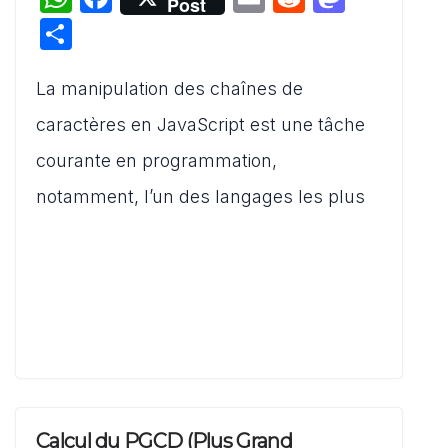
Post
h
a
m
e
a
P
at
c
ai
d
st
ar
s
e
l
di
o
La manipulation des chaînes de
ta
A
b
t
d
g
caractères en JavaScript est une tâche
p
o
o
er
courante en programmation,
p
o
n
notamment, l’un des langages les plus
k
Calcul du PGCD (Plus Grand