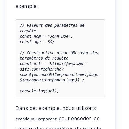
exemple :
// Valeurs des paramètres de 
requête

const nom = "John Doe";

const age = 30;

// Construction d'une URL avec des 
paramètres de requête

const url = `https://www.mon-
site.com/recherche?
nom=${encodeURIComponent(nom)}&age=
${encodeURIComponent(age)}`;

console.log(url);
Dans cet exemple, nous utilisons
pour encoder les
encodeURIComponent
valeurs des paramètres de requête,