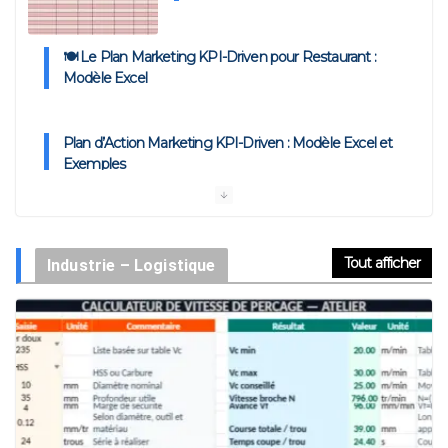
🍽️ Le Plan Marketing KPI-Driven pour Restaurant :
Modèle Excel
Plan d’Action Marketing KPI-Driven : Modèle Excel et
Exemples
Exemple de Campagne Marketing : Modèles pour la
Mettre en Œuvre
Tout afficher
Industrie – Logistique
L’Analyse Stratégique AVP : Anticiper, Cadrer, Décider –
Modèle Excel
Activation de Marque : Mise en Œuvre et Modèle de
Feuille de Route
Audit de Communication Interne et Externe : Canevas