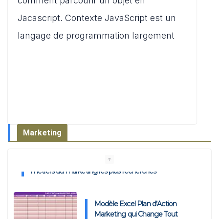
A
b
t
d
g
comment parcourir un objet en
p
o
o
er
Jacascript. Contexte JavaScript est un
p
o
n
langage de programmation largement
k
Marketing
Modèle Excel Plan d’Action
Marketing qui Change Tout