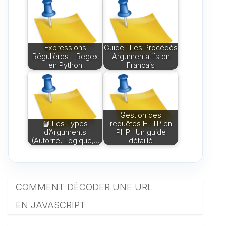
Expressions
Guide : Les Procédés
Régulières - Regex
Argumentatifs en
en Python
Français
Gestion des
📘 Les Types
requêtes HTTP en
d’Arguments
PHP : Un guide
(Autorité, Logique,…
détaillé
COMMENT DÉCODER UNE URL
EN JAVASCRIPT