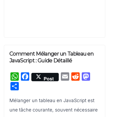
Comment Mélanger un Tableau en
JavaScript : Guide Détaillé
W
F
E
R
M
Post
h
a
m
e
a
P
at
c
ai
d
st
ar
s
e
l
di
o
Mélanger un tableau en JavaScript est
ta
A
b
t
d
g
une tâche courante, souvent nécessaire