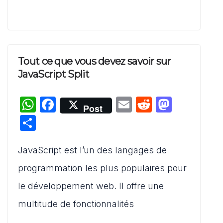
Tout ce que vous devez savoir sur
JavaScript Split
W
F
E
R
M
Post
h
a
m
e
a
P
at
c
ai
d
st
ar
s
e
l
di
o
JavaScript est l’un des langages de
ta
A
b
t
d
g
programmation les plus populaires pour
p
o
o
er
le développement web. Il offre une
p
o
n
multitude de fonctionnalités
k