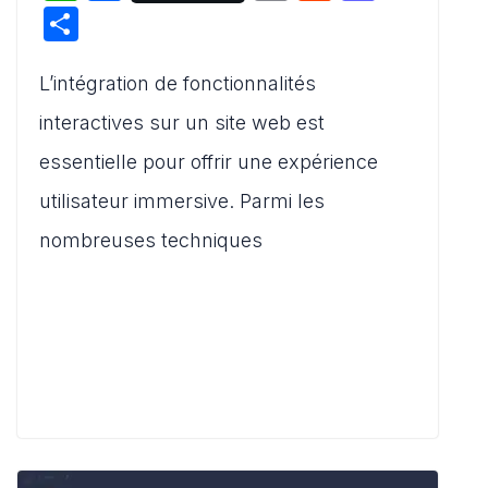
h
a
m
e
a
P
at
c
ai
d
st
ar
s
e
l
di
o
L’intégration de fonctionnalités
ta
A
b
t
d
g
interactives sur un site web est
p
o
o
er
essentielle pour offrir une expérience
p
o
n
utilisateur immersive. Parmi les
k
nombreuses techniques