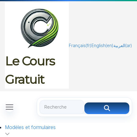
Passer
au
contenu
Français
(fr)
English
(en)
العربية
(ar)
Le Cours
Gratuit
Modèles et formulaires