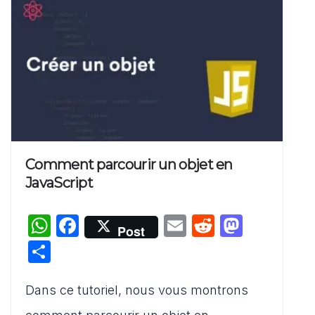
Comment parcourir un objet en
JavaScript
W
F
E
R
M
Post
h
a
m
e
a
P
at
c
ai
d
st
ar
s
e
l
di
o
Dans ce tutoriel, nous vous montrons
ta