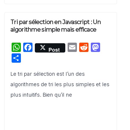
Tri par sélection en Javascript : Un
algorithme simple mais efficace
W
F
E
R
M
Post
h
a
m
e
a
P
at
c
ai
d
st
ar
s
e
l
di
o
Le tri par sélection est l’un des
ta
A
b
t
d
g
algorithmes de tri les plus simples et les
p
o
o
er
plus intuitifs. Bien qu’il ne
p
o
n
k