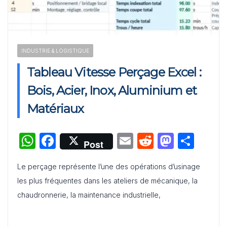
Word
Tableau de compétences professionnelles pour les 10
INDUSTRIE & LOGISTIQUE
métiers du marketing les plus recherchés
Tableau Vitesse Perçage Excel :
Bois, Acier, Inox, Aluminium et
Matériaux
W
F
E
R
M
P
Post
h
a
m
e
a
ar
Le perçage représente l’une des opérations d’usinage
at
c
ai
d
st
ta
les plus fréquentes dans les ateliers de mécanique, la
s
e
l
di
o
g
chaudronnerie, la maintenance industrielle,
A
b
t
d
er
p
o
o