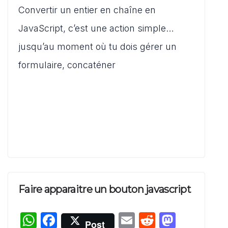
s
e
l
di
o
Convertir un entier en chaîne en
ta
A
b
t
d
g
JavaScript, c’est une action simple…
p
o
o
er
jusqu’au moment où tu dois gérer un
p
o
n
formulaire, concaténer
k
Faire apparaitre un bouton javascript
W
F
E
R
M
Post