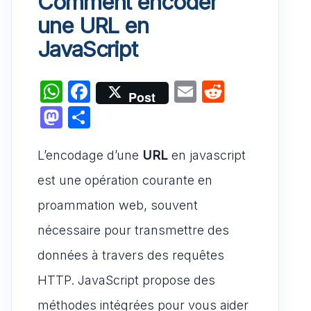
Comment encoder
une URL en
JavaScript
W
F
E
R
Post
h
a
m
e
M
P
at
c
ai
d
a
ar
s
e
l
di
L’encodage d’une
st
ta
URL
en javascript
A
b
t
o
g
est une opération courante en
p
o
d
er
proammation web, souvent
p
o
o
nécessaire pour transmettre des
k
n
données à travers des requêtes
HTTP. JavaScript propose des
méthodes intégrées pour vous aider