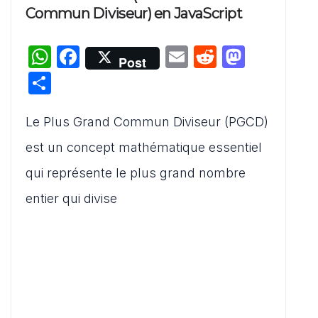
Commun Diviseur) en JavaScript
W
F
E
R
M
Post
h
a
m
e
a
P
at
c
ai
d
st
ar
s
e
l
di
o
Le Plus Grand Commun Diviseur (PGCD)
ta
A
b
t
d
g
est un concept mathématique essentiel
p
o
o
er
qui représente le plus grand nombre
p
o
n
entier qui divise
k