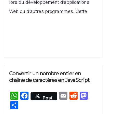
p
o
o
er
lors du développement d’applications
p
o
n
Web ou d’autres programmes. Cette
k
Convertir un nombre entier en
chaîne de caractères en JavaScript
W
F
E
R
M
Post
h
a
m
e
a
P
at
c
ai
d
st
ar