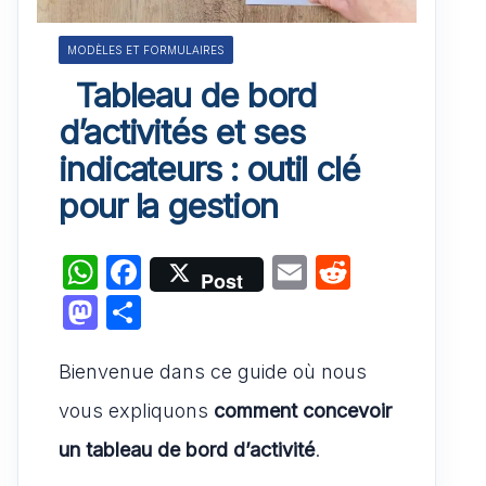
MODÈLES ET FORMULAIRES
Tableau de bord
d’activités et ses
indicateurs : outil clé
pour la gestion
W
F
E
R
Post
h
a
m
e
M
P
at
c
ai
d
a
ar
s
e
l
di
Bienvenue dans ce guide où nous
st
ta
A
b
t
o
g
vous expliquons
comment concevoir
p
o
d
er
un tableau de bord d’activité
.
p
o
o