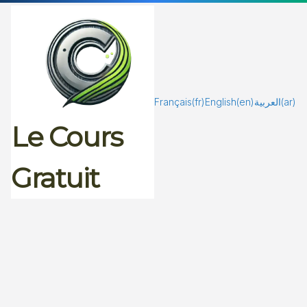
Passer
au
contenu
Français
(fr)
English
(en)
العربية
(ar)
Le Cours
Gratuit