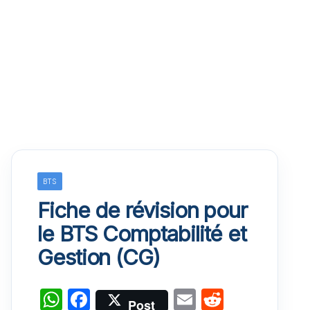
BTS
Fiche de révision pour
le BTS Comptabilité et
Gestion (CG)
W
F
E
R
Post