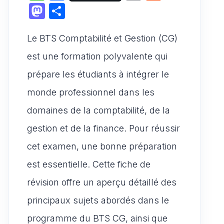
h
a
m
e
M
P
at
c
ai
d
a
ar
s
e
l
di
Le BTS Comptabilité et Gestion (CG)
st
ta
A
b
t
o
g
est une formation polyvalente qui
p
o
d
er
prépare les étudiants à intégrer le
p
o
o
monde professionnel dans les
k
n
domaines de la comptabilité, de la
gestion et de la finance. Pour réussir
cet examen, une bonne préparation
est essentielle. Cette fiche de
révision offre un aperçu détaillé des
principaux sujets abordés dans le
programme du BTS CG, ainsi que