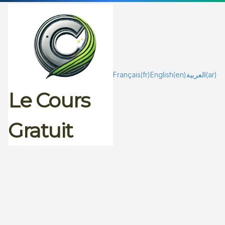
Passer
au
contenu
Français
(fr)
English
(en)
العربية
(ar)
Le Cours
Gratuit