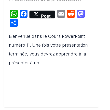
W
F
E
R
M
Post
h
a
m
e
a
P
at
c
ai
d
st
ar
s
e
l
di
o
Bienvenue dans le Cours PowerPoint
ta
A
b
t
d
g
numéro 11. Une fois votre présentation
p
o
o
er
terminée, vous devrez apprendre à la
p
o
n
présenter à un
k