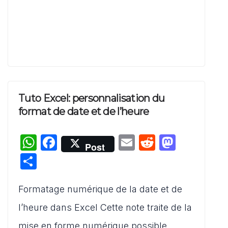
k
Tuto Excel: personnalisation du
format de date et de l’heure
W
F
E
R
M
Post
h
a
m
e
a
P
at
c
ai
d
st
ar
s
e
l
di
o
Formatage numérique de la date et de
ta
A
b
t
d
g
l’heure dans Excel Cette note traite de la
p
o
o
er
mise en forme numérique possible