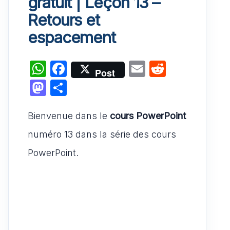
gratuit | Leçon 13 –
Retours et
espacement
W
F
E
R
Post
h
a
m
e
M
P
at
c
ai
d
a
ar
s
e
l
di
Bienvenue dans le
st
ta
cours PowerPoint
A
b
t
o
g
numéro 13 dans la série des cours
p
o
d
er
PowerPoint.
p
o
o
k
n