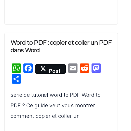
Word to PDF : copier et coller un PDF
dans Word
W
F
E
R
M
Post
h
a
m
e
a
P
at
c
ai
d
st
ar
s
e
l
di
o
série de tutoriel word to PDF Word to
ta
A
b
t
d
g
PDF ? Ce guide veut vous montrer
p
o
o
er
comment copier et coller un
p
o
n