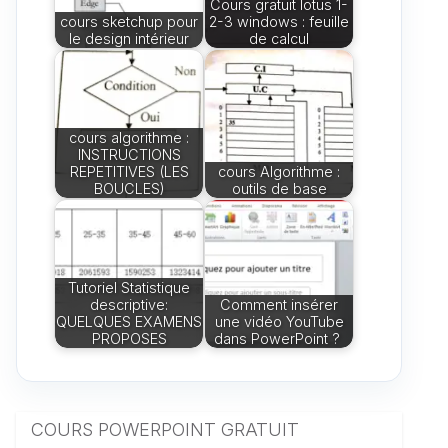
Cours gratuit lotus 1-
cours sketchup pour
2-3 windows : feuille
le design intérieur
de calcul
cours algorithme :
INSTRUCTIONS
REPETITIVES (LES
cours Algorithme :
BOUCLES)
outils de base
Tutoriel Statistique
descriptive:
Comment insérer
QUELQUES EXAMENS
une vidéo YouTube
PROPOSES
dans PowerPoint ?
COURS POWERPOINT GRATUIT