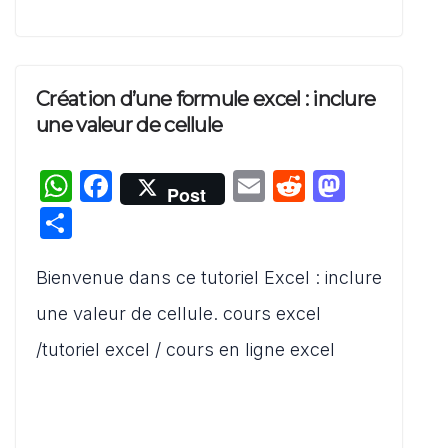
Création d’une formule excel : inclure
une valeur de cellule
W
F
E
R
M
Post
h
a
m
e
a
P
at
c
ai
d
st
ar
s
e
l
di
o
Bienvenue dans ce tutoriel Excel : inclure
ta
A
b
t
d
g
une valeur de cellule. cours excel
p
o
o
er
/tutoriel excel / cours en ligne excel
p
o
n
k