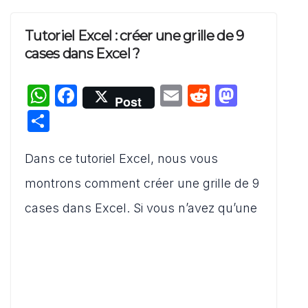
Tutoriel Excel : créer une grille de 9
cases dans Excel ?
W
F
E
R
M
Post
h
a
m
e
a
P
at
c
ai
d
st
ar
s
e
l
di
o
Dans ce tutoriel Excel, nous vous
ta
A
b
t
d
g
montrons comment créer une grille de 9
p
o
o
er
cases dans Excel. Si vous n’avez qu’une
p
o
n
k