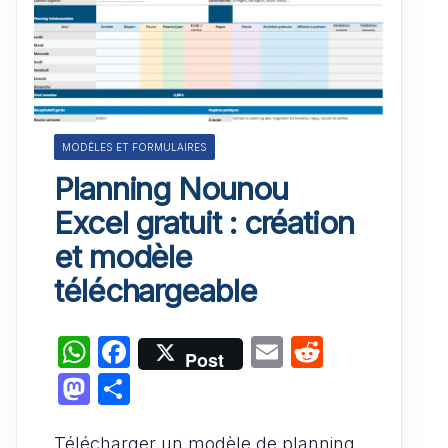
MODÈLES ET FORMULAIRES
Planning Nounou
Excel gratuit : création
et modèle
téléchargeable
W
F
E
R
Post
h
a
m
e
M
P
at
c
ai
d
a
ar
s
e
l
di
Télécharger un modèle de planning