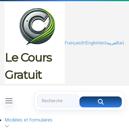
Passer
au
contenu
Français
(fr)
English
(en)
العربية
(ar)
Le Cours
Gratuit
Modèles et formulaires