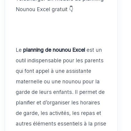
st
ta
A
b
t
o
g
Nounou Excel gratuit 👇
p
o
d
er
p
o
o
k
n
Le
planning de nounou Excel
est un
outil indispensable pour les parents
qui font appel à une assistante
maternelle ou une nounou pour la
garde de leurs enfants. Il permet de
planifier et d’organiser les horaires
de garde, les activités, les repas et
autres éléments essentiels à la prise