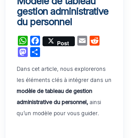
Modèle de tableau
gestion administrative
du personnel
W
F
E
R
Post
h
a
m
e
M
P
at
c
ai
d
a
ar
s
e
l
di
Dans cet article, nous explorerons
st
ta
A
b
t
o
g
les éléments clés à intégrer dans un
p
o
d
er
modèle de tableau de gestion
p
o
o
administrative du personnel,
ainsi
k
n
qu’un modèle pour vous guider.