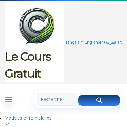
Passer
au
contenu
Français
(fr)
English
(en)
العربية
(ar)
Le Cours
Gratuit
Modèles et formulaires