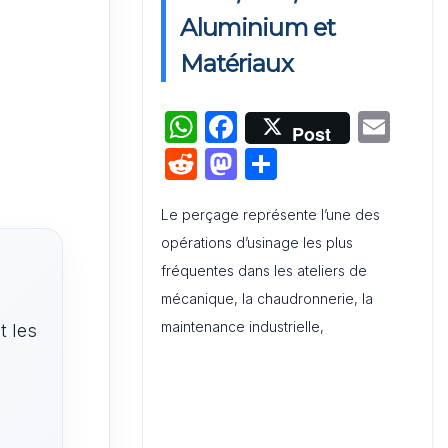
Aluminium et
Audit de Communication
Interne et Externe : Canevas
Matériaux
Word
W
F
E
Post
h
a
m
R
M
P
at
c
ai
e
a
ar
s
e
l
Le perçage représente l’une des
d
st
ta
opérations d’usinage les plus
A
b
di
o
g
fréquentes dans les ateliers de
p
o
t
d
er
mécanique, la chaudronnerie, la
p
o
o
maintenance industrielle,
t les
k
n