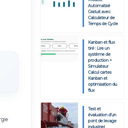
Automatisé
Gratuit avec
Calculateur de
Temps de Cycle
Kanban et flux
tiré : Lire un
système de
production +
Simulateur
Calcul cartes
Kanban et
optimisation du
flux
Test et
évaluation d’un
rgie
pont de levage
industriel