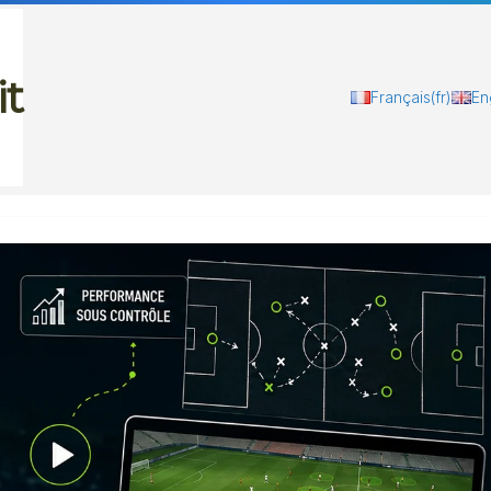
it
Français
(fr)
En