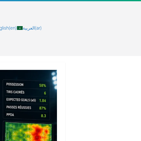
glish
(en)
العربية
(ar)