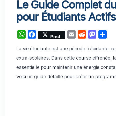
Le Guide Complet du
pour Étudiants Actifs
W
F
E
R
M
P
Post
h
a
m
e
a
ar
La vie étudiante est une période trépidante, re
at
c
ai
d
st
ta
s
e
l
di
o
g
extra-scolaires. Dans cette course effrénée, l
A
b
t
d
er
essentielle pour maintenir une énergie consta
p
o
o
Voici un guide détaillé pour créer un programm
p
o
n
k