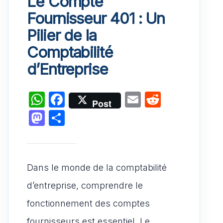
Le Compte
Fournisseur 401 : Un
Pilier de la
Comptabilité
d’Entreprise
W
F
E
R
Post
h
a
m
e
M
P
at
c
ai
d
a
ar
s
e
l
di
st
ta
A
b
t
o
g
Dans le monde de la comptabilité
p
o
d
er
d’entreprise, comprendre le
p
o
o
fonctionnement des comptes
k
n
fournisseurs est essentiel. Le