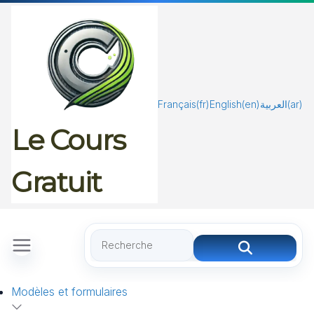
Passer
au
contenu
Français
(fr)
English
(en)
العربية
(ar)
Le Cours
Gratuit
Modèles et formulaires