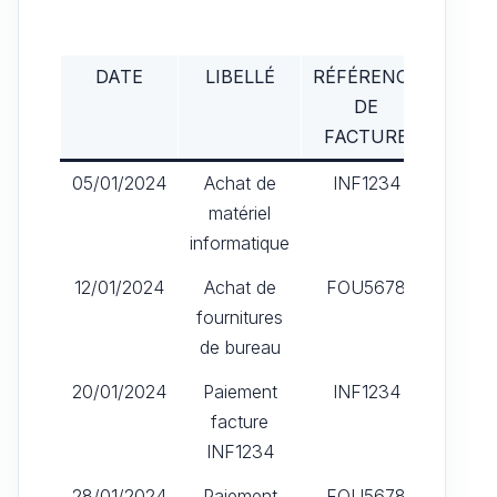
DATE
LIBELLÉ
RÉFÉRENCE
MON
DE
(€
FACTURE
05/01/2024
Achat de
INF1234
2 0
matériel
informatique
12/01/2024
Achat de
FOU5678
50
fournitures
de bureau
20/01/2024
Paiement
INF1234
2 0
facture
INF1234
28/01/2024
Paiement
FOU5678
50