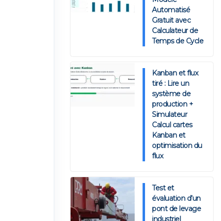
Automatisé
Gratuit avec
Calculateur de
Temps de Cycle
Kanban et flux
tiré : Lire un
système de
production +
Simulateur
Calcul cartes
Kanban et
optimisation du
flux
Test et
évaluation d’un
pont de levage
industriel