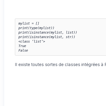
mylist = []

print(type(mylist))

print(isinstance(mylist, list))

print(isinstance(mylist, str))

<class ’list’>

True

Il existe toutes sortes de classes intégrées à