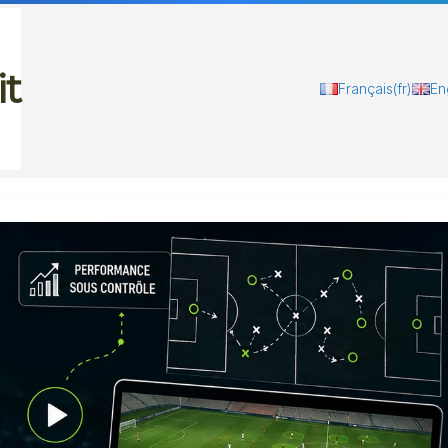
it
Français
(fr)
En