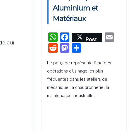
Activation de Marque : Mise en
Aluminium et
Œuvre et Modèle de Feuille de
Matériaux
Route
W
F
E
Audit de Communication
Post
de qui
Interne et Externe : Canevas
h
a
m
R
M
P
Word
at
c
ai
e
a
ar
s
e
l
Le perçage représente l’une des
d
st
ta
opérations d’usinage les plus
A
b
di
o
g
fréquentes dans les ateliers de
p
o
t
d
er
mécanique, la chaudronnerie, la
p
o
o
maintenance industrielle,
k
n