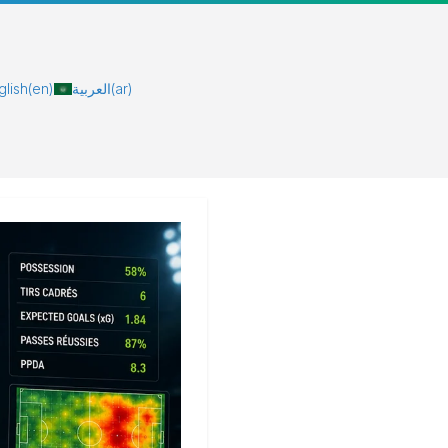
glish
(en)
العربية
(ar)