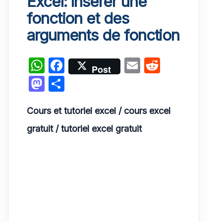
Excel: Insérer une
fonction et des
arguments de fonction
W
F
E
R
Post
h
a
m
e
M
P
at
c
ai
d
a
ar
s
e
l
di
Cours et tutoriel excel / cours excel
st
ta
A
b
t
o
g
gratuit / tutoriel excel gratuit
p
o
d
er
p
o
o
k
n