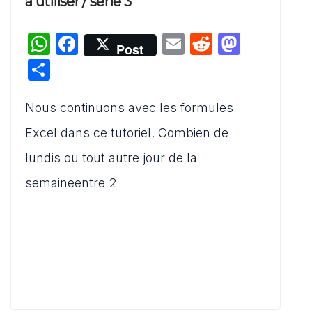
à utiliser / série 3
W
F
E
R
M
Post
h
a
m
e
a
P
at
c
ai
d
st
ar
s
e
l
di
o
Nous continuons avec les formules
ta
A
b
t
d
g
Excel dans ce tutoriel. Combien de
p
o
o
er
lundis ou tout autre jour de la
p
o
n
semaineentre 2
k