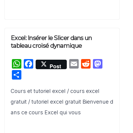
Excel: Insérer le Slicer dans un
tableau croisé dynamique
W
F
E
R
M
Post
h
a
m
e
a
P
at
c
ai
d
st
ar
s
e
l
di
o
Cours et tutoriel excel / cours excel
ta
A
b
t
d
g
gratuit / tutoriel excel gratuit Bienvenue d
p
o
o
er
ans ce cours Excel qui vous
p
o
n
k