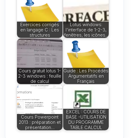
Exercices corrigés
Lotus windows:
en langage C : Les
l'interface de 1-2-3,
structures
fenêtres, les icônes...
Cours gratuit lotus 1-
Guide : Les Procédés
2-3 windows : feuille
Argumentatifs en
de calcul
Français
EXCEL : COURS DE
Cours Powerpoint
BASE -UTILISATION
2013 : préparation et
DU PROGRAMME
présentation…
TABLE CALCUL