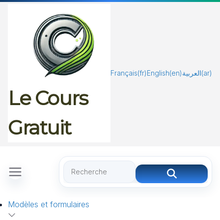
Passer
au
contenu
Français
(fr)
English
(en)
العربية
(ar)
Le Cours
Gratuit
Modèles et formulaires