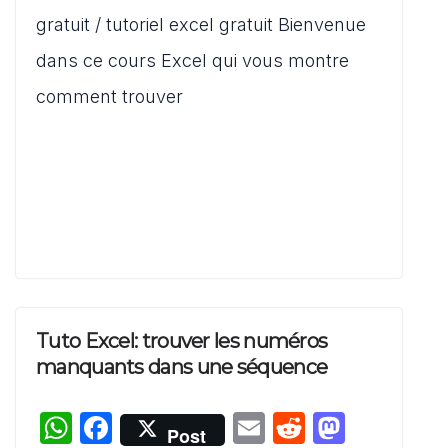
A
b
t
d
g
gratuit / tutoriel excel gratuit Bienvenue
p
o
o
er
dans ce cours Excel qui vous montre
p
o
n
comment trouver
k
Tuto Excel: trouver les numéros
manquants dans une séquence
W
F
E
R
M
Post