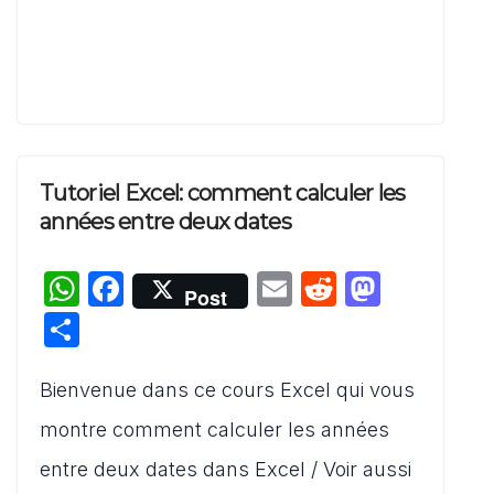
Tutoriel Excel: comment calculer les
années entre deux dates
W
F
E
R
M
Post
h
a
m
e
a
P
at
c
ai
d
st
ar
s
e
l
di
o
Bienvenue dans ce cours Excel qui vous
ta
A
b
t
d
g
montre comment calculer les années
p
o
o
er
entre deux dates dans Excel / Voir aussi