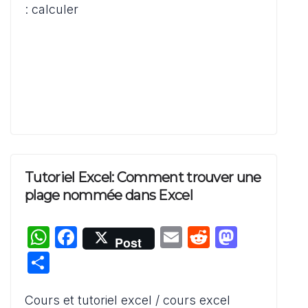
p
o
n
: calculer
k
Tutoriel Excel: Comment trouver une
plage nommée dans Excel
W
F
E
R
M
Post
h
a
m
e
a
P
at
c
ai
d
st
ar
s
e
l
di
o
Cours et tutoriel excel / cours excel
ta