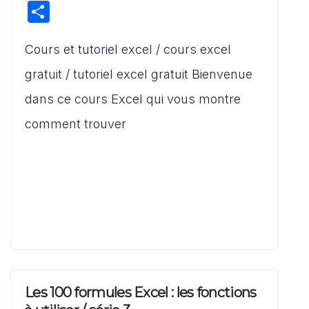
h
a
m
e
a
P
at
c
ai
d
st
ar
s
e
l
di
o
Cours et tutoriel excel / cours excel
ta
A
b
t
d
g
gratuit / tutoriel excel gratuit Bienvenue
p
o
o
er
dans ce cours Excel qui vous montre
p
o
n
comment trouver
k
Les 100 formules Excel : les fonctions