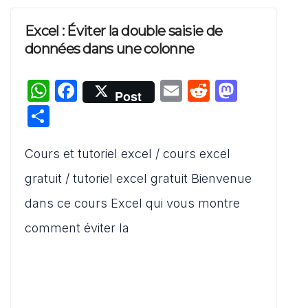
Excel : Éviter la double saisie de
données dans une colonne
W
F
E
R
M
Post
h
a
m
e
a
P
at
c
ai
d
st
ar
s
e
l
di
o
Cours et tutoriel excel / cours excel
ta
A
b
t
d
g
gratuit / tutoriel excel gratuit Bienvenue
p
o
o
er
dans ce cours Excel qui vous montre
p
o
n
comment éviter la
k