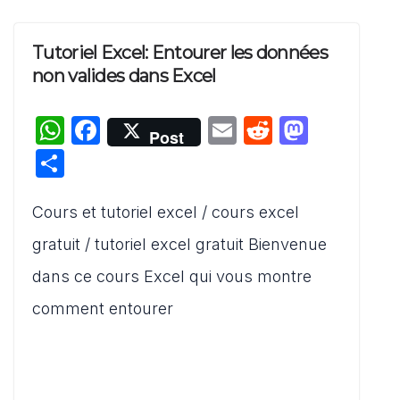
Tutoriel Excel: Entourer les données
non valides dans Excel
W
F
E
R
M
Post
h
a
m
e
a
P
at
c
ai
d
st
ar
s
e
l
di
o
Cours et tutoriel excel / cours excel
ta
A
b
t
d
g
gratuit / tutoriel excel gratuit Bienvenue
p
o
o
er
dans ce cours Excel qui vous montre
p
o
n
comment entourer
k