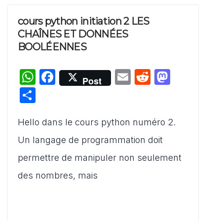
cours python initiation 2 LES
CHAÎNES ET DONNÉES
BOOLÉENNES
W
F
E
R
M
Post
h
a
m
e
a
P
at
c
ai
d
st
ar
s
e
l
di
o
Hello dans le cours python numéro 2.
ta
A
b
t
d
g
Un langage de programmation doit
p
o
o
er
permettre de manipuler non seulement
p
o
n
des nombres, mais
k