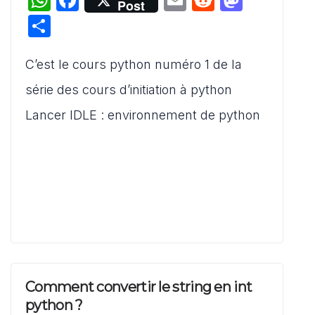
Post
h
a
m
e
a
P
at
c
ai
d
st
ar
s
e
l
di
o
C’est le cours python numéro 1 de la
ta
A
b
t
d
g
série des cours d’initiation à python
p
o
o
er
Lancer IDLE : environnement de python
p
o
n
k
Comment convertir le string en int
python ?