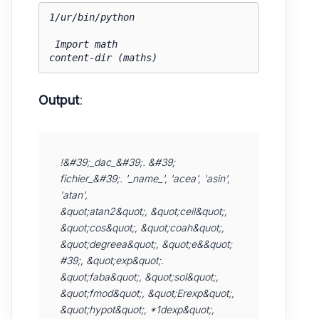
1/ur/bin/python

 Import math

Output
:
!&#39;_dac_&#39;. &#39; 
fichier_&#39;. '_name_', 'acea', 'asin', 
'atan',

&quot;atan2&quot;, &quot;ceil&quot;, 
&quot;cos&quot;, &quot;coah&quot;, 
&quot;degreea&quot;, &quot;e&&quot; 
#39;, &quot;exp&quot;.

&quot;faba&quot;, &quot;sol&quot;, 
&quot;fmod&quot;, &quot;Erexp&quot;, 
&quot;hypot&quot;, *1dexp&quot;, 