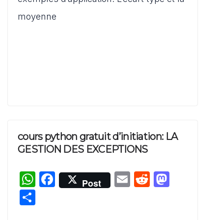
p
o
n
moyenne
k
cours python gratuit d’initiation: LA
GESTION DES EXCEPTIONS
W
F
E
R
M
Post
h
a
m
e
a
P
at
c
ai
d
st
ar