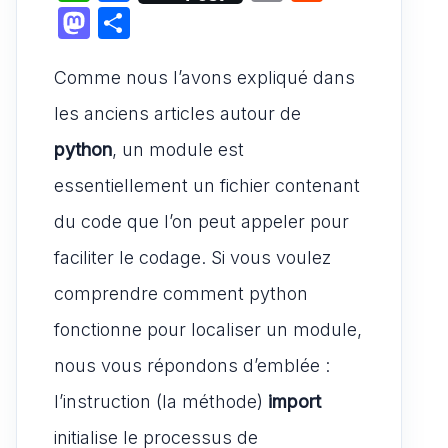
h
a
m
e
M
P
at
c
ai
d
a
ar
s
e
l
di
Comme nous l’avons expliqué dans
st
ta
A
b
t
o
g
les anciens articles autour de
p
o
d
er
python
, un module est
p
o
o
essentiellement un fichier contenant
k
n
du code que l’on peut appeler pour
faciliter le codage. Si vous voulez
comprendre comment python
fonctionne pour localiser un module,
nous vous répondons d’emblée :
l’instruction (la méthode)
import
initialise le processus de