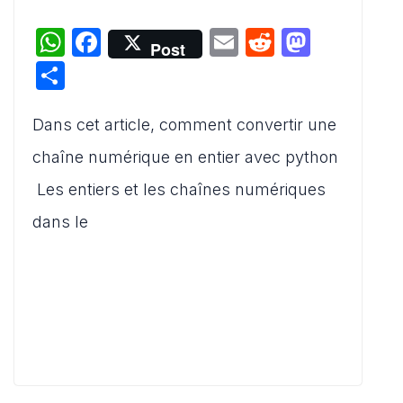
W
F
E
R
M
Post
h
a
m
e
a
P
at
c
ai
d
st
ar
s
e
l
di
o
Dans cet article, comment convertir une
ta
A
b
t
d
g
chaîne numérique en entier avec python
p
o
o
er
Les entiers et les chaînes numériques
p
o
n
dans le
k