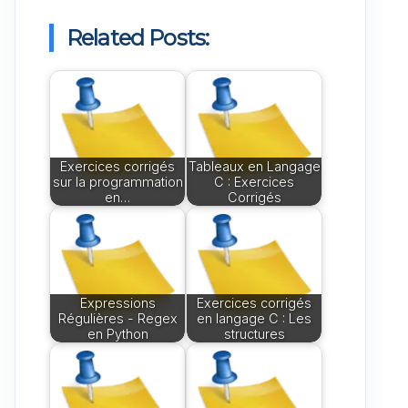
Related Posts:
Exercices corrigés
Tableaux en Langage
sur la programmation
C : Exercices
en…
Corrigés
Expressions
Exercices corrigés
Régulières - Regex
en langage C : Les
en Python
structures