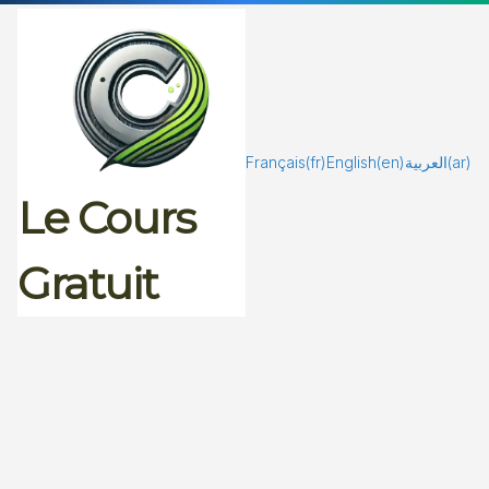
Passer
au
contenu
Français
(fr)
English
(en)
العربية
(ar)
Le Cours
Gratuit