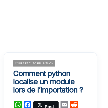
COURS ET TUTORIEL PYTHON
Comment python
localise un module
lors de l’importation ?
W
F
E
R
Post