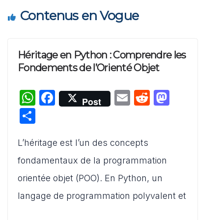
Contenus en Vogue
Héritage en Python : Comprendre les
Fondements de l’Orienté Objet
W
F
E
R
M
Post
h
a
m
e
a
P
at
c
ai
d
st
ar
s
e
l
di
o
L’héritage est l’un des concepts
ta
A
b
t
d
g
fondamentaux de la programmation
p
o
o
er
orientée objet (POO). En Python, un
p
o
n
langage de programmation polyvalent et
k