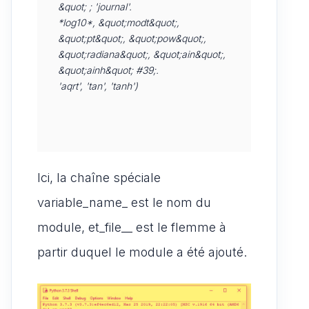
&quot; ; 'journal'.

*log10*, &quot;modt&quot;, 
&quot;pt&quot;, &quot;pow&quot;, 
&quot;radiana&quot;, &quot;ain&quot;, 
&quot;ainh&quot; #39;.

Ici, la chaîne spéciale
variable_name_ est le nom du
module, et_file__ est le flemme à
partir duquel le module a été ajouté.