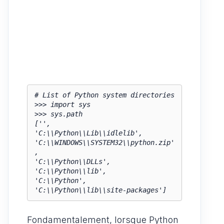
# List of Python system directories

>>> import sys

>>> sys.path

['',

'C:\\Python\\Lib\\idlelib',

'C:\\WINDOWS\\SYSTEM32\\python.zip'
,

'C:\\Python\\DLLs',

'C:\\Python\\lib',

'C:\\Python',

Fondamentalement, lorsque Python