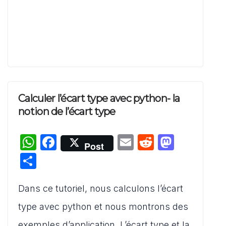
Calculer l’écart type avec python- la
notion de l’écart type
W
F
E
R
M
Post
h
a
m
e
a
P
at
c
ai
d
st
ar
s
e
l
di
o
Dans ce tutoriel, nous calculons l’écart
ta
A
b
t
d
g
type avec python et nous montrons des
p
o
o
er
exemples d’application. L’écart type et la