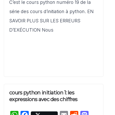
s
e
l
di
o
C’est le cours python numéro 19 de la
ta
A
b
t
d
g
série des cours d’initiation à python. EN
p
o
o
er
SAVOIR PLUS SUR LES ERREURS
p
o
n
D’EXÉCUTION Nous
k
cours python initiation 1: les
expressions avec des chiffres
W
F
E
R
M