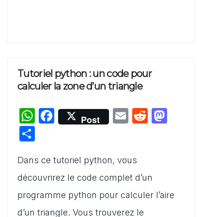
Tutoriel python : un code pour
calculer la zone d’un triangle
W
F
E
R
M
Post
h
a
m
e
a
P
at
c
ai
d
st
ar
s
e
l
di
o
Dans ce tutoriel python, vous
ta
A
b
t
d
g
découvrirez le code complet d’un
p
o
o
er
programme python pour calculer l’aire
p
o
n
d’un triangle. Vous trouverez le