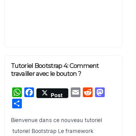
Tutoriel Bootstrap 4: Comment
travailler avec le bouton ?
W
F
E
R
M
Post
h
a
m
e
a
P
at
c
ai
d
st
ar
s
e
l
di
o
Bienvenue dans ce nouveau tutoriel
ta
A
b
t
d
g
tutoriel Bootstrap Le framework