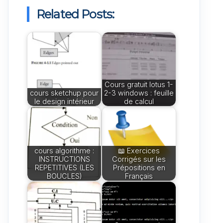
Related Posts:
Cours gratuit lotus 1-
cours sketchup pour
2-3 windows : feuille
le design intérieur
de calcul
cours algorithme :
📖 Exercices
INSTRUCTIONS
Corrigés sur les
REPETITIVES (LES
Prépositions en
BOUCLES)
Français