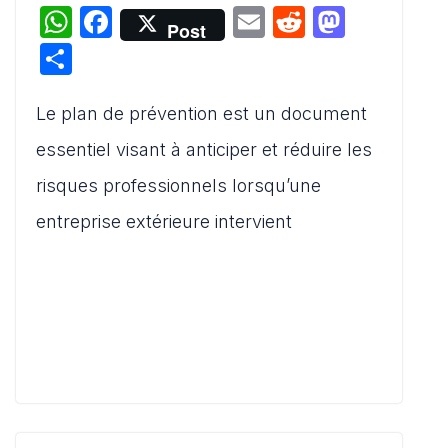
W
F
E
R
M
Post
h
a
m
e
a
P
at
c
ai
d
st
ar
s
e
l
di
o
Le plan de prévention est un document
ta
A
b
t
d
g
essentiel visant à anticiper et réduire les
p
o
o
er
risques professionnels lorsqu’une
p
o
n
entreprise extérieure intervient
k