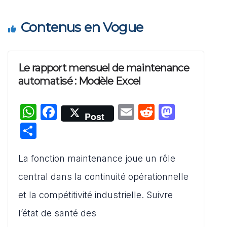
Contenus en Vogue
Le rapport mensuel de maintenance
automatisé : Modèle Excel
W
F
E
R
M
Post
h
a
m
e
a
P
at
c
ai
d
st
ar
s
e
l
di
o
La fonction maintenance joue un rôle
ta
A
b
t
d
g
central dans la continuité opérationnelle
p
o
o
er
et la compétitivité industrielle. Suivre
p
o
n
l’état de santé des
k