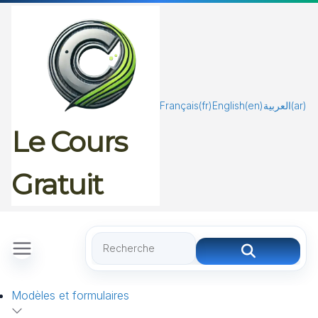
Passer
au
contenu
Français
(fr)
English
(en)
العربية
(ar)
Le Cours
Gratuit
Modèles et formulaires