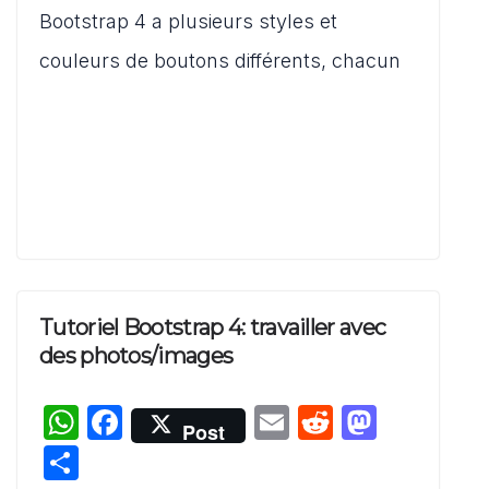
p
o
o
er
Bootstrap 4 a plusieurs styles et
p
o
n
couleurs de boutons différents, chacun
k
Tutoriel Bootstrap 4: travailler avec
des photos/images
W
F
E
R
M
Post
h
a
m
e
a
P