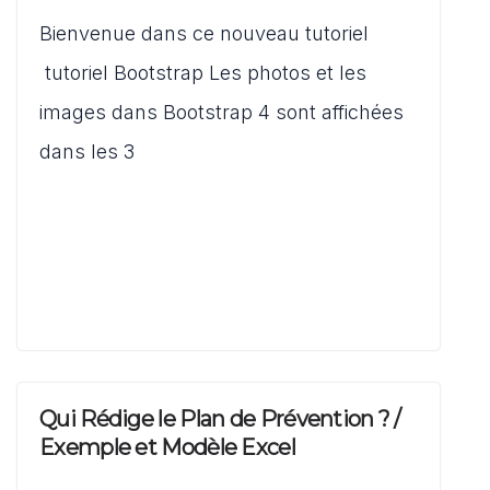
at
c
ai
d
st
ar
s
e
l
di
o
Bienvenue dans ce nouveau tutoriel
ta
A
b
t
d
g
tutoriel Bootstrap Les photos et les
p
o
o
er
images dans Bootstrap 4 sont affichées
p
o
n
dans les 3
k
Qui Rédige le Plan de Prévention ? /
Exemple et Modèle Excel