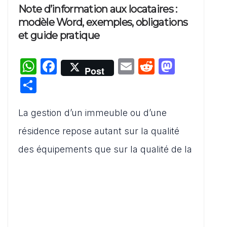
Note d’information aux locataires :
modèle Word, exemples, obligations
et guide pratique
W
F
E
R
M
Post
h
a
m
e
a
P
at
c
ai
d
st
ar
s
e
l
di
o
La gestion d’un immeuble ou d’une
ta
A
b
t
d
g
résidence repose autant sur la qualité
p
o
o
er
des équipements que sur la qualité de la
p
o
n
k